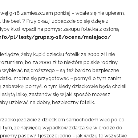
wej 9-18 zamieszczam poniżej – wcale się nie upieram,
the best ? Przy okazji zobaczcie co się dzieje z
yby ktoś wpadł na pomysł zakupu fotelika z osłoną
.info/pl/testy/grupa:9-18/ocena/malejaco/
niądze, żeby kupić dziecku fotelik za 2000 zł i nie
rozumiem, bo za 2000 zł to niektóre polskie rodziny
e wybierać najdroższego – są też bardzo bezpieczne
o wydatku można się przygotować – pomyśl o tym zanim
ną zabawkę, pomyśl o tym kiedy dziadkowie będą chcieli
dziesiątą lalkę, zastanów się w jaki sposób możesz
by uzbierać na dobry, bezpieczny fotelik.
o rzadko jeździcie z dzieckiem samochodem więc po co
 o tym, że najwięcej wypadków zdarza się w drodze do
zapniemy pasów? I jeszcze jedno – jak widzę te wszystkie