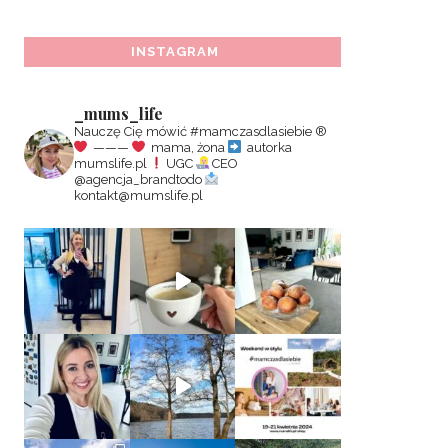
INSTAGRAM
_mums_life
Nauczę Cię mówić #mamczasdlasiebie
®️
———
mama, żona
autorka
mumslife.pl
UGC
CEO
@agencja_brandtodo
kontakt@mumslife.pl