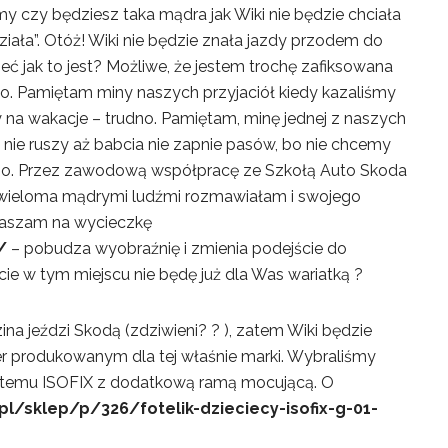
 czy będziesz taka mądra jak Wiki nie będzie chciała
działa”. Otóż! Wiki nie będzie znała jazdy przodem do
eć jak to jest? Możliwe, że jestem trochę zafiksowana
o. Pamiętam miny naszych przyjaciół kiedy kazaliśmy
my na wakacje – trudno. Pamiętam, minę jednej z naszych
 nie ruszy aż babcia nie zapnie pasów, bo nie chcemy
rudno. Przez zawodową współpracę ze Szkołą Auto Skoda
 wieloma mądrymi ludźmi rozmawiałam i swojego
praszam na wycieczkę
/
– pobudza wyobraźnię i zmienia podejście do
ie w tym miejscu nie będę już dla Was wariatką ?
ina jeździ Skodą (zdziwieni? ? ), zatem Wiki będzie
r produkowanym dla tej właśnie marki. Wybraliśmy
emu ISOFIX z dodatkową ramą mocującą. O
pl/sklep/p/326/fotelik-dzieciecy-isofix-g-01-