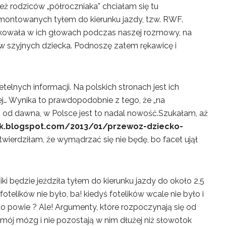
eż rodziców „półroczniaka” chciałam się tu
ontowanych tyłem do kierunku jazdy, tzw. RWF.
łkowała w ich głowach podczas naszej rozmowy, na
 szyjnych dziecka. Podnoszę zatem rękawicę i
elnych informacji. Na polskich stronach jest ich
ej… Wynika to prawdopodobnie z tego, że „na
ują od dawna, w Polsce jest to nadal nowość.Szukałam, aż
k.blogspot.com/2013/01/przewoz-dziecko-
stwierdziłam, że wymądrzać się nie będę, bo facet ujął
ki będzie jeździła tyłem do kierunku jazdy do około 2,5
fotelików nie było, ba! kiedyś fotelików wcale nie było i
o powie ? Ale! Argumenty, które rozpoczynają się od
 mój mózg i nie pozostają w nim dłużej niż słowotok