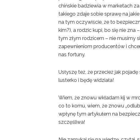
chińskie badziewia w marketach za
takiego zdaje sobie sprawę na jak
na tym oczywiście, że to bezpieczn
kim?), a rodzic kupi, bo się nie zna 
tym złym rodzicem – nie musimy si
zapewnieniom producentów i chcemy
nas fortuny.
Usłyszę też, że przecież jak pojad
lusterko i będę widziała!
Wiem, że znowu wkładam kij w mro
co to komu, wiem, że znowu „odlubi
wpłynę tym artykułem na bezpiecz
szczęśliwa!
Nie zamykaj się na wiedzę, czytaj, 