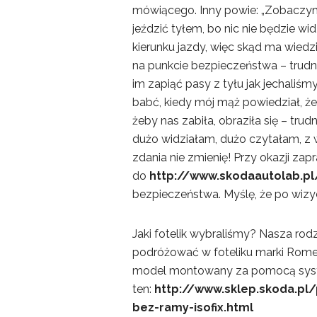
mówiącego. Inny powie: „Zobaczymy
jeździć tyłem, bo nic nie będzie wi
kierunku jazdy, więc skąd ma wiedzi
na punkcie bezpieczeństwa – trudn
im zapiąć pasy z tyłu jak jechaliś
babć, kiedy mój mąż powiedział, że
żeby nas zabiła, obraziła się – t
dużo widziałam, dużo czytałam, z
zdania nie zmienię! Przy okazji za
do
http://www.skodaautolab.pl
bezpieczeństwa. Myślę, że po wizyc
Jaki fotelik wybraliśmy? Nasza rodz
podróżować w foteliku marki Rome
model montowany za pomocą syst
ten:
http://www.sklep.skoda.pl/
bez-ramy-isofix.html