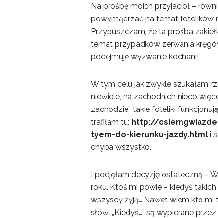
Na prośbę moich przyjaciół – równi
powymądrzać na temat fotelików m
Przypuszczam, że ta prośba zakie
temat przypadków zerwania kręgów
podejmuję wyzwanie kochani!
W tym celu jak zwykle szukałam rzet
niewiele, na zachodnich nieco więc
zachodzie” takie foteliki funkcjon
trafiłam tu:
http://osiemgwiazde
tyem-do-kierunku-jazdy.html
i 
chyba wszystko.
I podjęłam decyzję ostateczną – Wi
roku. Ktoś mi powie – kiedyś takich 
wszyscy żyją… Nawet wiem kto mi t
słów: „Kiedyś…” są wypierane przez