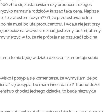
 200 zł to się zastanawiam czy producent czegoś
ie ryzyko namawia rodziców kusząc taką ceną. Napisze
e, że z atestem (czyim???), że przetestowane (na
– bo nie musi, bo ufa producentowi. I wcale nie jest przy
ę przecież na wszystkim znać, jesteśmy ludźmi, ufamy
 wierzyć w to, że nie próbują nas oszukać i zbić na
ę sama to nie będę widziała dziecka – zamontuję sobie
wisko i posypią się komentarze, że wymyślam, że po
enia” się posypią, bo mam inne zdanie ? Trudno! Jeżeli
eństwo chociaż jednego dziecka, to będę niezwykle
sprawdzaj i wybieraj dla swojego dziecka to co najlepsze