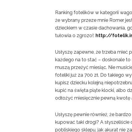
Ranking fotelików w kategorii wago
że wybrany przeze mnie Romer jest 
dzieckiem w czasie dachowania, gd
tułowia o zgrozo!:
http://fotelik
Usłyszę zapewne, że trzeba mieć pie
każdego na to stać – doskonale to 
muszą przeżyć miesiąc. Nie musici
foteliki już za 700 zł. Do takieg
kupisz dziecku kolejną niepotrzeb
kupić na święta piąte klocki, albo 
odłożyć miesięcznie pewną kwotę a
Usłyszę pewnie również, że bardz
kupować taki drogi? A słyszeliście
pobliskiego sklepu, jak akurat nie 