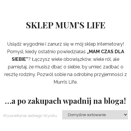
SKLEP MUM’S LIFE
Usiądź wygodnie i zanurz się w mój sklep internetowy!
Pomyśl, kiedy ostatnio powiedziałaś
„MAM CZAS DLA
SIEBIE”
? Łączysz wiele obowiązków, wiele ról, ale
pamiętaj, że musisz dbać o siebie, by umieć zadbać o
resztę rodziny. Pozwól sobie na odrobinę przyjemności z
Mum’s Life.
…a po zakupach wpadnij na bloga!
Wyświetlanie Jednego Wyniku