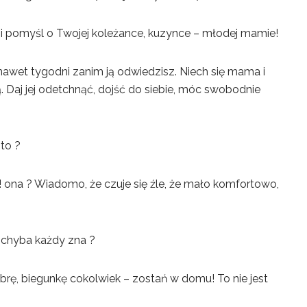
i pomyśl o Twojej koleżance, kuzynce – młodej mamie!
 nawet tygodni zanim ją odwiedzisz. Niech się mama i
ą. Daj jej odetchnąć, dojść do siebie, móc swobodnie
sto ?
ko! ona ? Wiadomo, że czuje się źle, że mało komfortowo,
ź chyba każdy zna ?
febrę, biegunkę cokolwiek – zostań w domu! To nie jest