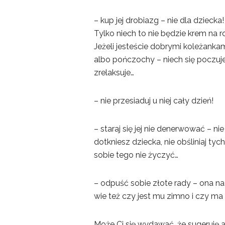
– kup jej drobiazg – nie dla dzieck
Tylko niech to nie będzie krem na 
Jeżeli jesteście dobrymi koleżankam
albo pończochy – niech się poczuj
zrelaksuje…
– nie przesiaduj u niej cały dzień!
– staraj się jej nie denerwować – ni
dotkniesz dziecka, nie obśliniaj t
sobie tego nie życzyć…
– odpuść sobie złote rady – ona na
wie też czy jest mu zimno i czy ma 
Może Ci się wydawać, że sugeruję a