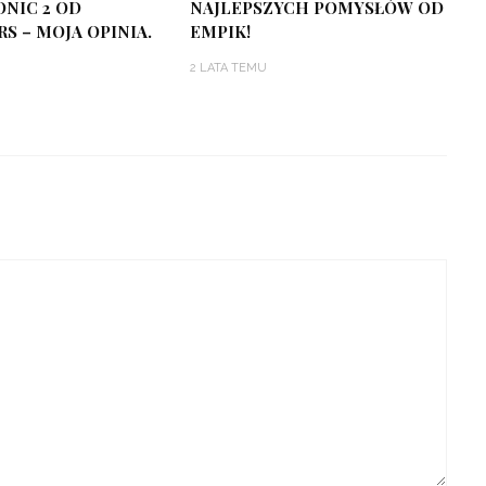
ONIC 2 OD
NAJLEPSZYCH POMYSŁÓW OD
S – MOJA OPINIA.
EMPIK!
2 LATA TEMU