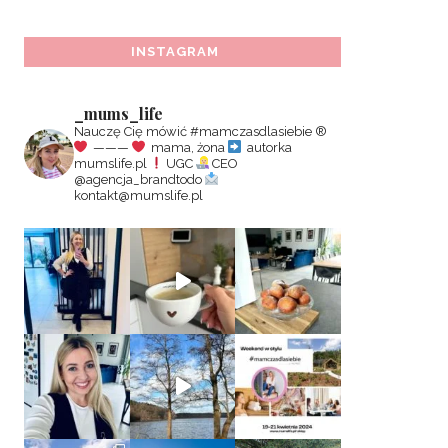
INSTAGRAM
_mums_life
Nauczę Cię mówić #mamczasdlasiebie
®️
———
mama, żona
autorka
mumslife.pl
UGC
CEO
@agencja_brandtodo
kontakt@mumslife.pl