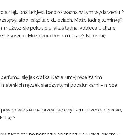
a! dla niej… ona też jest bardzo ważna w tym wydarzeniu ?
rozstępy, albo książka o dzieciach. Może ładną szminkę?
i możesz się pokusić o jakąś ładną, kobiecą bieliznę
e seksownie! Może voucher na masaż? Niech się
e perfumuj się jak ciotka Kazia, umyj ręce zanim
ych maleńkich rączek siarczystymi pocałunkami – może
 pewno wie jak ma przewijać czy karmić swoje dziecko,
kolkę ?
by z kobietą po porodzie obchodzić się jak z jajkiem –