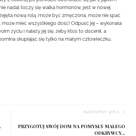
zmie nadal toczy się walka hormonów, jest w nowej
rzejęta nową rolą, może być zmęczona, może nie spać
ki, może mieć wszystkiego dość! Odpuść jej – wykonała
m życiu i należy jej się, żeby ktoś to docenił, a
pomina skupiając się tylko na małym człowieczku,
NASTĘPNY WPIS
.
PRZYGOTUJ SWÓJ DOM NA POMYSŁY MAŁEGO
ODKRYWCY…