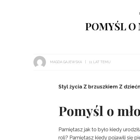
POMYŚL O 
MAGDA GAJEWSKA
11 LAT TEMU
Styl życia
Z brzuszkiem
Z dzieć
Pomyśl o mł
Pamiętasz jak to było kiedy urodzi
roli? Pamiętasz kiedy pojawili się