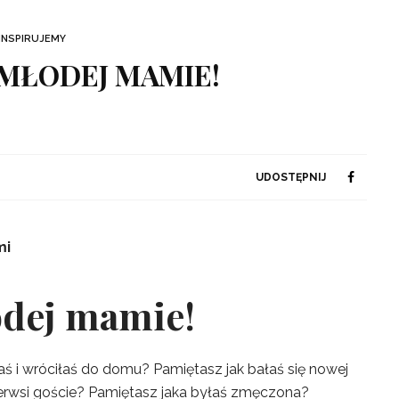
INSPIRUJEMY
MŁODEJ MAMIE!
UDOSTĘPNIJ
mi
odej mamie!
łaś i wróciłaś do domu? Pamiętasz jak bałaś się nowej
 pierwsi goście? Pamiętasz jaka byłaś zmęczona?