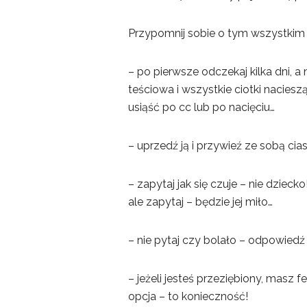
Przypomnij sobie o tym wszystkim 
– po pierwsze odczekaj kilka dni, a
teściowa i wszystkie ciotki naciesz
usiąść po cc lub po nacięciu…
– uprzedź ją i przywieź ze sobą cia
– zapytaj jak się czuje – nie dziec
ale zapytaj – będzie jej miło…
– nie pytaj czy bolało – odpowied
– jeżeli jesteś przeziębiony, masz 
opcja – to konieczność!