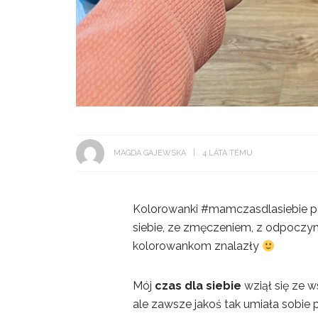
MAGDA GAJEWSKA
4 LATA TEMU
Kolorowanki #mamczasdlasiebie pow
siebie, ze zmęczeniem, z odpoczynki
kolorowankom znalazły
Mój
czas dla siebie
wziął się ze 
ale zawsze jakoś tak umiała sobie 