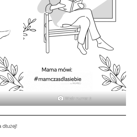
Wzór numer 2
 dłużej!