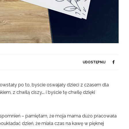
UDOSTĘPNIJ
stały po to, byście oswajały dzieci z czasem dla
em, z chwilą ciszy…. i byście tę chwilę dzięki
wspomnień – pamiętam, że moja mama dużo pracowała
poukładać dzień, że miała czas na kawę w pięknej