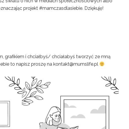
iesz światu o nich w mediach społecznościowych albo
znaczając projekt #mamczasdlasiebie. Dziękuję!
em, grafikiem i chciałbyś/ chciałabyś tworzyć ze mną
bie to napisz proszę na kontakt@mumslife.pl