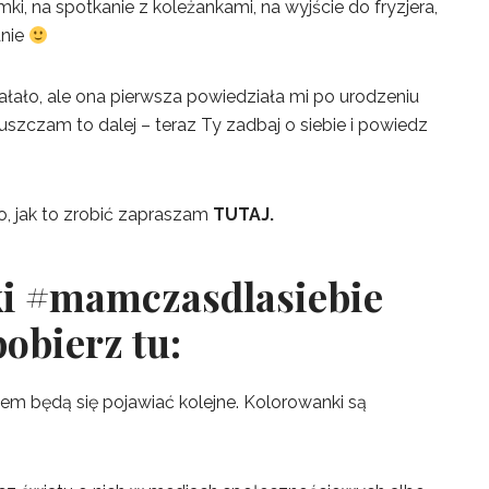
emki, na spotkanie z koleżankami, na wyjście do fryzjera,
anie
łało, ale ona pierwsza powiedziała mi po urodzeniu
uszczam to dalej – teraz Ty zadbaj o siebie i powiedz
to, jak to zrobić zapraszam
TUTAJ.
i #mamczasdlasiebie
pobierz tu:
em będą się pojawiać kolejne. Kolorowanki są