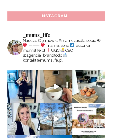
INSTAGRAM
_mums_life
Nauczę Cię mówić #mamczasdlasiebie
®️
———
mama, żona
autorka
mumslife.pl
UGC
CEO
@agencja_brandtodo
kontakt@mumslife.pl