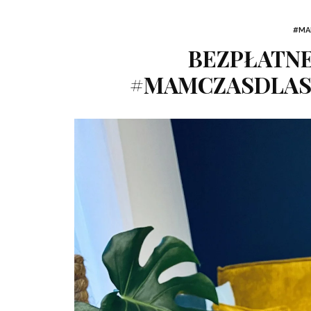
#MA
BEZPŁATN
#MAMCZASDLASI