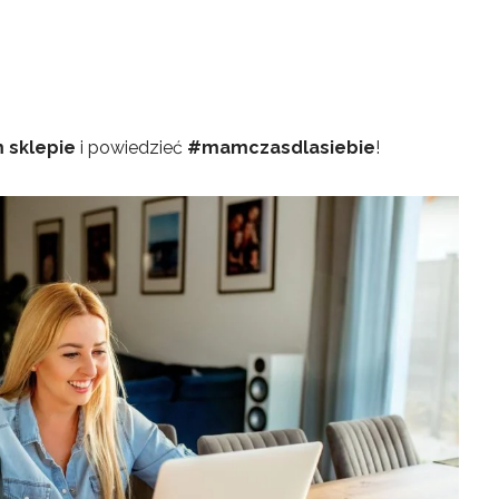
 sklepie
i powiedzieć
#mamczasdlasiebie
!