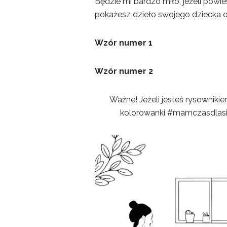
Będzie mi bardzo miło, jeżeli pow
pokażesz dzieło swojego dziecka o
Wzór numer 1
Wzór numer 2
Ważne! Jeżeli jesteś rysowniki
kolorowanki #mamczasdlasie