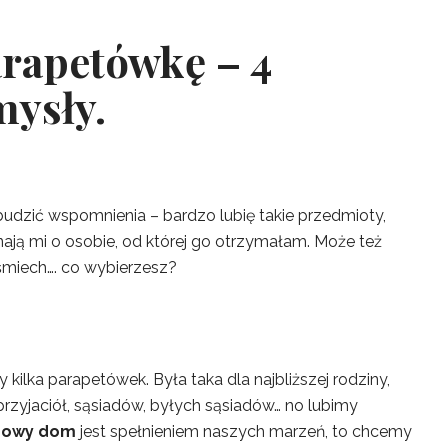
arapetówkę – 4
mysły.
udzić wspomnienia – bardzo lubię takie przedmioty,
ają mi o osobie, od której go otrzymałam. Może też
miech…. co wybierzesz?
kilka parapetówek. Była taka dla najbliższej rodziny,
 przyjaciół, sąsiadów, byłych sąsiadów… no lubimy
nowy dom
jest spełnieniem naszych marzeń, to chcemy