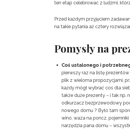
ten etap celebrować z ludźmi, którz
Przed każdym przyjęciem zadawa
na takie pytania aż cztery rozwiąza
Pomysły na pre
Coś ustalonego i potrzebne
pierwszy raz na listę prezentó
plik z wieloma propozycjami, p
każdy mógł wybrać coś dla siebi
także duże prezenty – i tak np. 
odkurzacz bezprzewodowy pods
nowego domu ? Było tam sporo
wino, waza na poncz, pojemniki 
narzędzia pana domu – wszystko