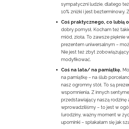
sympatyczni ludzie, dlatego t
10% zniżki i jest bezterminowy.
Coś praktycznego, co lubią 
dobry pomysł. Kocham też takie
miód, zioła. To zawsze pięknie
prezentem uniwersalnym – można
Nie jest też zbyt zobowiązują
modyfikować.
Coś na lata/ na pamiątkę.
Moi
na pamiątkę – na ślub porcelan
nasz ogromny stół. To są preze
wspomnienia. Z innych sentyme
przedstawiający naszą rodzinę a
wprowadziliśmy – to jest w ogól
(urodziny, ważny moment w życ
upominki – spłakałam się jak s