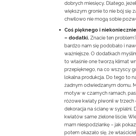
dobrych miesięcy. Dlatego, jeże
większym gronie to nie bój się 
chwilowo nie mogą sobie pozw
Coś pięknego i niekonieczn
– dodatki.
Znacie ten problem
bardzo nam się podobało i nawet
ważniejsze. O dodatkach myślimy
to właśnie one tworzą klimat w
przepięknego, na co wszyscy go
lokalna produkcja. Do tego to 
żadnym odwiedzanym domu. Mo
motyw w czarnych ramach, pas
różowe kwiaty piwonii w trzec
dekoracja na ścianę w sypialni. 
kwiatów same zielone liście. Wie
mam niespodziankę – jak pokaz
potem okazało się, że właściciel