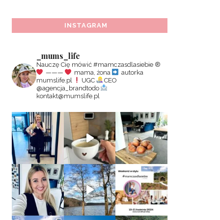
INSTAGRAM
_mums_life
Nauczę Cię mówić #mamczasdlasiebie
®️
———
mama, żona
autorka
mumslife.pl
UGC
CEO
@agencja_brandtodo
kontakt@mumslife.pl