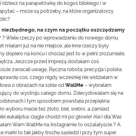
li idziesz na parapetówkę do kogoś bliskiego i w
zapytać – może są potrzeby, na które organizatorzy
olić?
ie niezbędnego, na czym na początku oszczędzamy
? ? Wiele rzeczy po wprowadzeniu do nowego domu
 miałam już na nie miejsce, ale inne rzeczy były
 dopiero na końcu i chociaż jest to w pełni zrozumiałe,
nętrza. Jeszcze przed imprezą dostałam coś
ście zwracali uwagę. Ręczna robota, precyzja i polska
naprawdę coś, czego nigdy wcześniej nie widziałam w
wa o obrazach na szkle od
WallMe
– wybrałam
ujący do wystroju całego domu. Zdecydowałam się na
h odsłonach i tym sposobem powstała przepiękna
Do wyboru macie też złoto, biel, srebro, a zamiast
lki eukaliptus ciągle chodzi mi po głowie! Ale i dla Was
ałam Wam WallMe na Instagramie to oszalałyście ? A
e marki to tak jakby trochę sąsiedzi i przy tym super