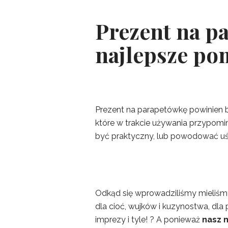
Prezent na p
najlepsze po
Prezent na parapetówkę powinien b
które w trakcie używania przypomin
być praktyczny, lub powodować uś
Odkąd się wprowadziliśmy mieliśmy 
dla cioć, wujków i kuzynostwa, dla
imprezy i tyle! ? A ponieważ
nasz 