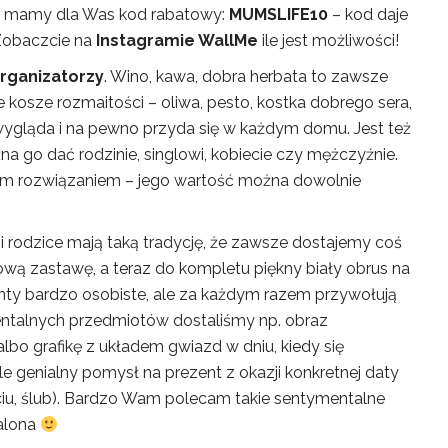
eż mamy dla Was kod rabatowy:
MUMSLIFE10
– kod daje
 Zobaczcie na
Instagramie WallMe
ile jest możliwości!
organizatorzy
. Wino, kawa, dobra herbata to zawsze
 kosze rozmaitości – oliwa, pesto, kostka dobrego sera,
 wygląda i na pewno przyda się w każdym domu. Jest też
 go dać rodzinie, singlowi, kobiecie czy mężczyźnie.
cym rozwiązaniem – jego wartość można dowolnie
 rodzice mają taką tradycję, że zawsze dostajemy coś
ową zastawę, a teraz do kompletu piękny biały obrus na
nty bardzo osobiste, ale za każdym razem przywołują
ntalnych przedmiotów dostaliśmy np. obraz
lbo grafikę z układem gwiazd w dniu, kiedy się
e genialny pomysł na prezent z okazji konkretnej daty
iu, ślub). Bardzo Wam polecam takie sentymentalne
zalona