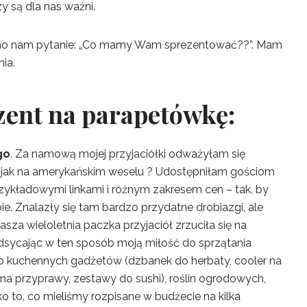
y są dla nas ważni.
no nam pytanie: „Co mamy Wam sprezentować??”. Mam
nia.
zent na parapetówkę:
go
. Za namową mojej przyjaciółki odważyłam się
w jak na amerykańskim weselu ? Udostępniłam gościom
rzykładowymi linkami i różnym zakresem cen – tak, by
e. Znalazły się tam bardzo przydatne drobiazgi, ale
nasza wieloletnia paczka przyjaciół zrzuciła się na
ycając w ten sposób moją miłość do sprzątania
 kuchennych gadżetów (dzbanek do herbaty, cooler na
na przyprawy, zestawy do sushi), roślin ogrodowych,
 to, co mieliśmy rozpisane w budżecie na kilka