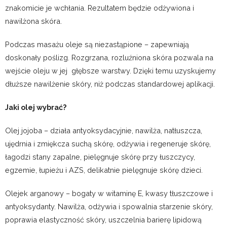
znakomicie je wchłania. Rezultatem będzie odżywiona i
nawilżona skóra.
Podczas masażu oleje są niezastąpione – zapewniają
doskonały poślizg. Rozgrzana, rozluźniona skóra pozwala na
wejście oleju w jej głębsze warstwy. Dzięki temu uzyskujemy
dłuższe nawilżenie skóry, niż podczas standardowej aplikacji.
Jaki olej wybrać?
Olej jojoba – działa antyoksydacyjnie, nawilża, natłuszcza,
ujędrnia i zmiękcza suchą skórę, odżywia i regeneruje skórę,
łagodzi stany zapalne, pielęgnuje skórę przy łuszczycy,
egzemie, łupieżu i AZS, delikatnie pielęgnuje skórę dzieci.
Olejek arganowy – bogaty w witaminę E, kwasy tłuszczowe i
antyoksydanty. Nawilża, odżywia i spowalnia starzenie skóry,
poprawia elastyczność skóry, uszczelnia barierę lipidową