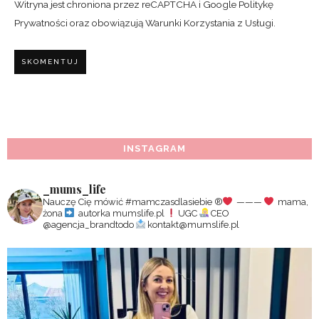
Witryna jest chroniona przez reCAPTCHA i Google
Politykę
Prywatności
oraz obowiązują
Warunki Korzystania z Usługi
.
INSTAGRAM
_mums_life
Nauczę Cię mówić #mamczasdlasiebie
®️
———
mama,
żona
autorka mumslife.pl
UGC
CEO
@agencja_brandtodo
kontakt@mumslife.pl