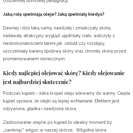
codziennej domowej pielęgnacji.
Jaką rolę spełniają oleje? Jaką spełniały kiedyś?
Dawniej i dziś taką samą: nawilżały i zmiękczały skórę,
nadawały atrakcyjny wygląd, ujędrniały ciało, walczyły z
niedoskonałościami takimi jak: cellulit czy rozstępy,
uszczelniały barierę lipidową skóry oraz chroniły skórę przed
promieniowaniem słonecznym.
Kiedy najlepiej olejować skórę? Kiedy olejowanie
jest najbardziej skutecznie?
Podczas kąpieli – kilka kropel oleju wlewamy do wanny. Ciepła
kąpiel sprawia, że olejki są lepiej wchłaniane. Efektem jest
odżywiona, gładka i nawilżona skóra.
Zastosowanie olejów po kąpieli to idealny moment by
„zamknąć” wilgoć w naszej skórze.
Wilgotna skóra