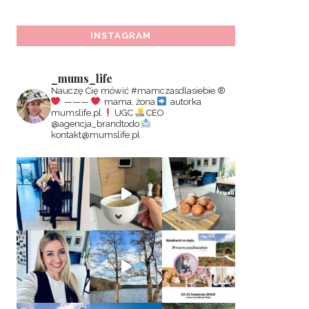
INSTAGRAM
_mums_life
Nauczę Cię mówić #mamczasdlasiebie
®️
———
mama, żona
autorka
mumslife.pl
UGC
CEO
@agencja_brandtodo
kontakt@mumslife.pl