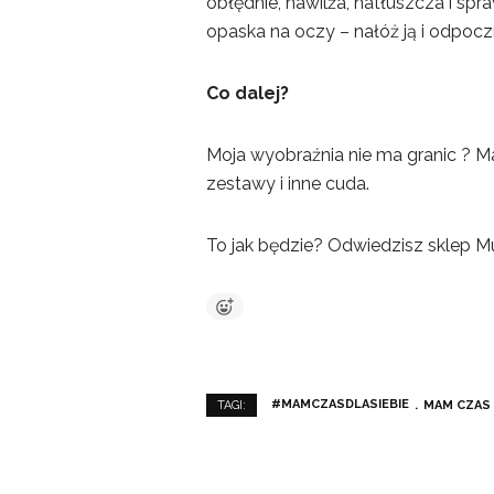
obłędnie, nawilża, natłuszcza i spra
opaska na oczy – nałóż ją i odpoczn
Co dalej?
Moja wyobraźnia nie ma granic ? M
zestawy i inne cuda.
To jak będzie? Odwiedzisz sklep M
#MAMCZASDLASIEBIE
MAM CZAS 
TAGI: