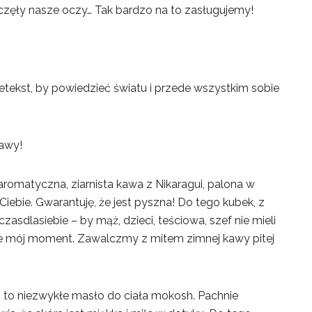
oczęły nasze oczy… Tak bardzo na to zasługujemy!
etekst, by powiedzieć światu i przede wszystkim sobie
awy!
aromatyczna, ziarnista kawa z Nikaragui, palona w
 Ciebie. Gwarantuję, że jest pyszna! Do tego kubek, z
lasiebie – by mąż, dzieci, teściowa, szef nie mieli
nie mój moment. Zawalczmy z mitem zimnej kawy pitej
 to niezwykłe masło do ciała mokosh. Pachnie