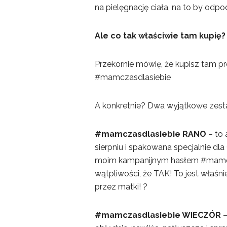
na pielęgnację ciała, na to by odp
Ale co tak właściwie tam kupię?
Przekornie mówię, że kupisz tam pr
#mamczasdlasiebie
A konkretnie? Dwa wyjątkowe zest
#mamczasdlasiebie RANO
– to 
sierpniu i spakowana specjalnie dla
moim kampanijnym hasłem #mamczasd
wątpliwości, że TAK! To jest właś
przez matki! ?
#mamczasdlasiebie WIECZÓR
–