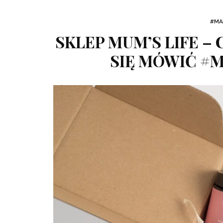
#MA
SKLEP MUM’S LIFE – 
SIĘ MÓWIĆ #