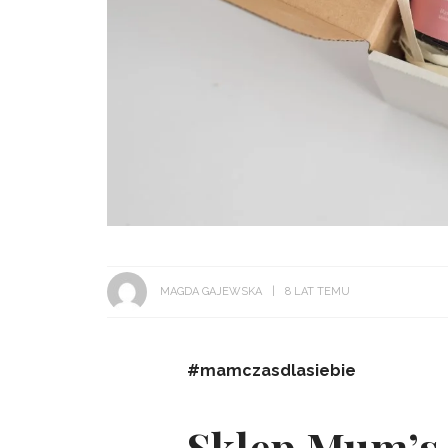
MAGDA GAJEWSKA
8 LAT TEMU
#mamczasdlasiebie
Sklep Mum’s L