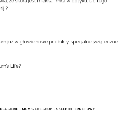
wia, że skóra jest miękka i miła w dotyku. Do tego
ij ?
am już w głowie nowe produkty, specjalne świąteczne
um’s Life?
DLA SIEBIE
MUM'S LIFE SHOP
SKLEP INTERNETOWY