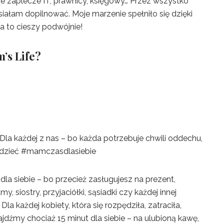
ie zaplecze IT, prawnicy, księgowy… Przez wszystko
iałam dopilnować. Moje marzenie spełniło się dzięki
 to cieszy podwójnie!
’s Life?
! Dla każdej z nas – bo każda potrzebuje chwili oddechu,
wiedzieć #mamczasdlasiebie
a siebie – bo przecież zasługujesz na prezent,
 siostry, przyjaciółki, sąsiadki czy każdej innej
 Dla każdej kobiety, która się rozpędziła, zatraciła,
jdźmy chociaż 15 minut dla siebie – na ulubioną kawę,