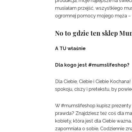
produkcja, moje najlepsze na świec
musiałam przejść, wszystkiego mus
ogromnej pomocy mojego męża – a
No to gdzie ten sklep Mum
A TU właśnie
Dla kogo jest #mumslifeshop?
Dla Ciebie, Ciebie i Ciebie Kochana
spokoju, ciszy i pretekstu, by po
W #mumslifeshop kupisz prezenty dl
prawda? Znajdziesz też coś dla mamy,
kobiety, która jest dla Ciebie ważna.
zapomniała o sobie. Codziennie zna