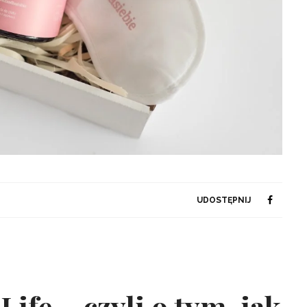
UDOSTĘPNIJ
ife – czyli o tym, jak