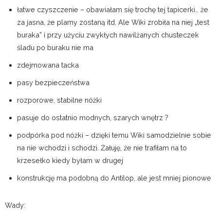
łatwe czyszczenie – obawiałam się trochę tej tapicerki… że
za jasna, że plamy zostaną itd. Ale Wiki zrobiła na niej „test
buraka” i przy użyciu zwykłych nawilżanych chusteczek
śladu po buraku nie ma
zdejmowana tacka
pasy bezpieczeństwa
rozporowe, stabilne nóżki
pasuje do ostatnio modnych, szarych wnętrz ?
podpórka pod nóżki – dzięki temu Wiki samodzielnie sobie
na nie wchodzi i schodzi. Żałuję, że nie trafiłam na to
krzesełko kiedy byłam w drugej
konstrukcję ma podobną do Antilop, ale jest mniej pionowe
Wady: