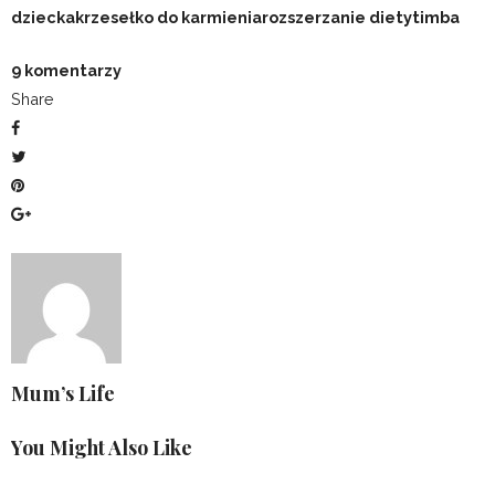
dziecka
krzesełko do karmienia
rozszerzanie diety
timba
9 komentarzy
Share
Mum’s Life
You Might Also Like