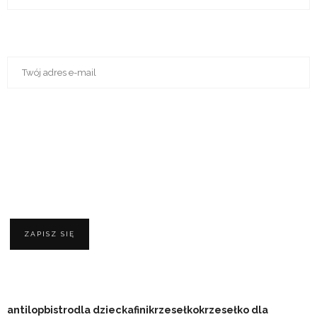
ZAPISZ SIĘ
antilop
bistro
dla dziecka
fini
krzesełko
krzesełko dla