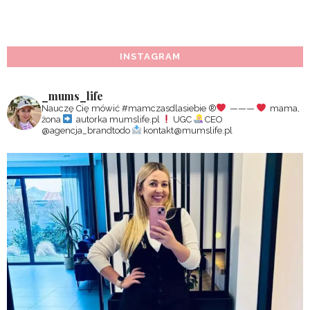
INSTAGRAM
_mums_life
Nauczę Cię mówić #mamczasdlasiebie
®️
———
mama,
żona
autorka mumslife.pl
UGC
CEO
@agencja_brandtodo
kontakt@mumslife.pl