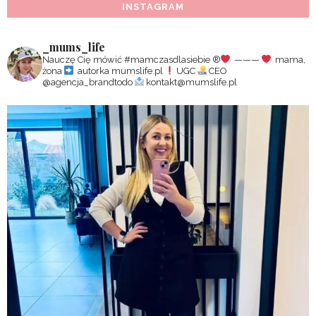
INSTAGRAM
_mums_life
Nauczę Cię mówić #mamczasdlasiebie
®️
———
mama,
żona
autorka mumslife.pl
UGC
CEO
@agencja_brandtodo
kontakt@mumslife.pl