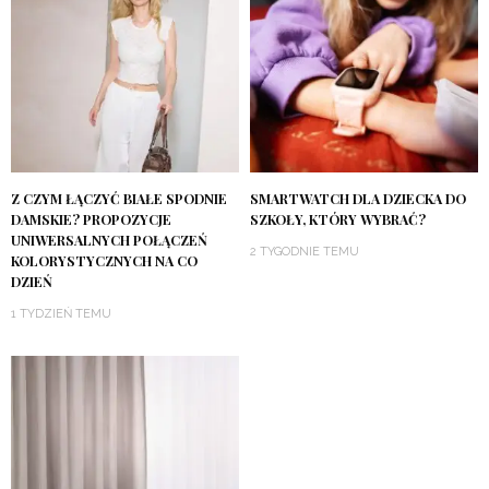
Z CZYM ŁĄCZYĆ BIAŁE SPODNIE
SMARTWATCH DLA DZIECKA DO
DAMSKIE? PROPOZYCJE
SZKOŁY, KTÓRY WYBRAĆ?
UNIWERSALNYCH POŁĄCZEŃ
2 TYGODNIE TEMU
KOLORYSTYCZNYCH NA CO
DZIEŃ
1 TYDZIEŃ TEMU