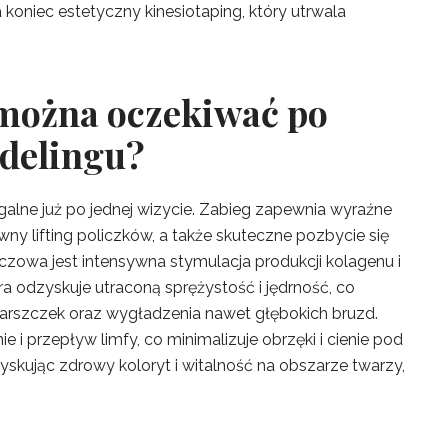
 koniec estetyczny kinesiotaping, który utrwala
 można oczekiwać po
delingu?
egalne już po jednej wizycie. Zabieg zapewnia wyraźne
y lifting policzków, a także skuteczne pozbycie się
zowa jest intensywna stymulacja produkcji kolagenu i
ra odzyskuje utraconą sprężystość i jędrność, co
arszczek oraz wygładzenia nawet głębokich bruzd.
 i przepływ limfy, co minimalizuje obrzęki i cienie pod
zyskując zdrowy koloryt i witalność na obszarze twarzy,