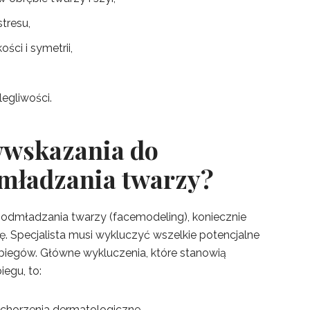
tresu,
ści i symetrii,
egliwości.
iwwskazania do
mładzania twarzy?
odmładzania twarzy (facemodeling), koniecznie
. Specjalista musi wykluczyć wszelkie potencjalne
biegów. Główne wykluczenia, które stanowią
egu, to:
chorzenia dermatologiczne,