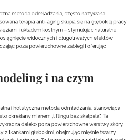
styczna metoda odmładzania, często nazywana
nsowana terapia anti-aging skupia się na głębokiej pracy
więziami i układem kostnym – stymulując naturalne
a osiągnięcie widocznych i długotrwałych efektów
zając poza powierzchowne zabiegi i oferując
modeling i na czym
ralna i holistyczna metoda odmładzania, stanowiąca
sto określany mianem „liftingu bez skalpela”. Ta
wykracza daleko poza powierzchowne warstwy skóry.
cy z tkankami głębokimi, obejmując mięśnie twarzy,