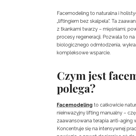
Facemodeling to naturalna i holi
„liftingiem bez skalpela”. Ta zaawa
z tkankami twarzy – mięśniami, po
procesy regeneracji. Pozwala to n
biologicznego odmłodzenia, wykrac
kompleksowe wsparcie.
Czym jest face
polega?
Facemodeling
to całkowicie natu
nieinwazyjny lifting manualny – czę
zaawansowana terapia anti-aging 
Koncentruje się na intensywnej pra