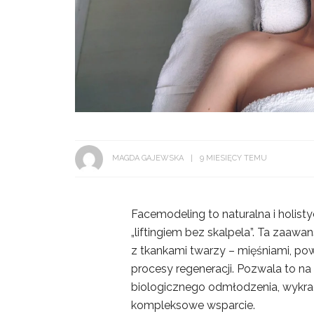
MAGDA GAJEWSKA
9 MIESIĘCY TEMU
Facemodeling to naturalna i holi
„liftingiem bez skalpela”. Ta zaawa
z tkankami twarzy – mięśniami, po
procesy regeneracji. Pozwala to n
biologicznego odmłodzenia, wykrac
kompleksowe wsparcie.