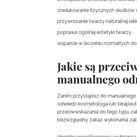
zredukowanie fizycznych skutków s
przywrócenie twarzy naturalnej lekko
poprawa ogólnej estetyki twarzy,
wsparcie w leczeniu rozmaitych dol
Jakie są przec
manualnego od
Zanim przystąpisz do manualnego 
odwiedź kosmetologa lub terapeutę
przeciwwskazania do tego typu za
bezwzględny zakaz wykonania zabi
choroby nowotworowe i wybrane s