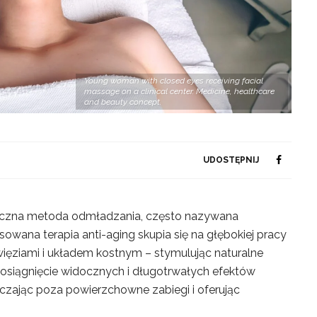
Young woman with closed eyes receiving facial
massage on a clinical center. Medicine, healthcare
and beauty concept.
UDOSTĘPNIJ
styczna metoda odmładzania, często nazywana
nsowana terapia anti-aging skupia się na głębokiej pracy
więziami i układem kostnym – stymulując naturalne
a osiągnięcie widocznych i długotrwałych efektów
zając poza powierzchowne zabiegi i oferując