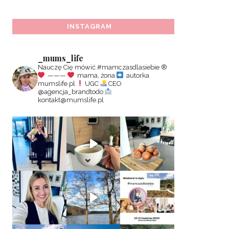
INSTAGRAM
_mums_life
Nauczę Cię mówić #mamczasdlasiebie
®️
———
mama, żona
autorka
mumslife.pl
UGC
CEO
@agencja_brandtodo
kontakt@mumslife.pl