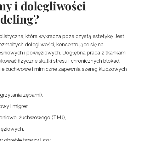
my i dolegliwości
deling?
listyczna, która wykracza poza czystą estetykę. Jest
ozmaitych dolegliwości, koncentrujące się na
ęśniowych i powięziowych. Dogłębna praca z tkankami
ukować fizyczne skutki stresu i chronicznych blokad.
nie żuchwowe i mimiczne zapewnia szereg kluczowych
grzytania zębami),
wy i migren,
kroniowo-żuchwowego (TMJ),
ięziowych,
 obrębie twarzy i szyi,