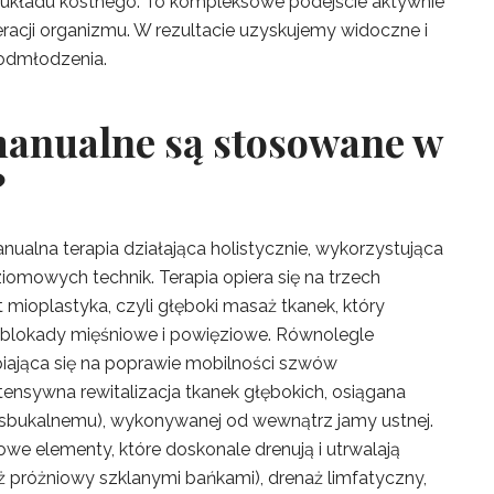
o układu kostnego. To kompleksowe podejście aktywnie
racji organizmu. W rezultacie uzyskujemy widoczne i
 odmłodzenia.
 manualne są stosowane w
?
alna terapia działająca holistycznie, wykorzystująca
mowych technik. Terapia opiera się na trzech
 mioplastyka, czyli głęboki masaż tkanek, który
blokady mięśniowe i powięziowe. Równolegle
piająca się na poprawie mobilności szwów
tensywna rewitalizacja tkanek głębokich, osiągana
ansbukalnemu), wykonywanej od wewnątrz jamy ustnej.
 elementy, które doskonale drenują i utrwalają
aż próżniowy szklanymi bańkami), drenaż limfatyczny,