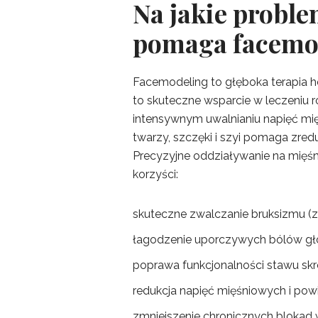
Na jakie proble
pomaga facemo
Facemodeling to głęboka terapia ho
to skuteczne wsparcie w leczeniu r
intensywnym uwalnianiu napięć mi
twarzy, szczęki i szyi pomaga zred
Precyzyjne oddziaływanie na mięś
korzyści:
skuteczne zwalczanie bruksizmu (z
łagodzenie uporczywych bólów gło
poprawa funkcjonalności stawu s
redukcja napięć mięśniowych i pow
zmniejszenie chronicznych blokad w