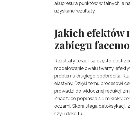
akupresura punktów witalnych, a na
uzyskane rezultaty.
Jakich efektów
zabiegu facemo
Rezultaty terapii są często dostrz
modelowanie owalu twarzy, efektywn
problemu drugiego podbródka. Kluc
elastyny. Dzięki temu procesowi ce
prowadzi do widocznej redukcji zm
Znacząco poprawia się mikrokrążenie
oczami. Skóra ulega detoksykacji, 
szyi i dekoltu.