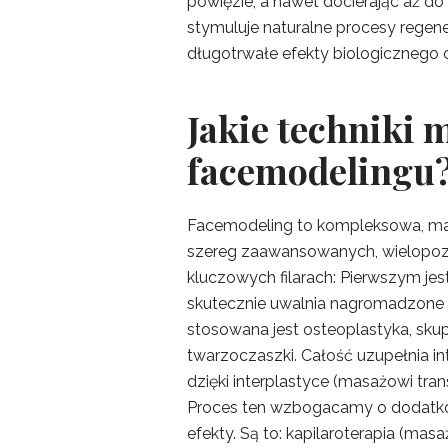
powięzie, a nawet docierając aż d
stymuluje naturalne procesy regene
długotrwałe efekty biologicznego
Jakie techniki
facemodelingu
Facemodeling to kompleksowa, manu
szereg zaawansowanych, wielopozio
kluczowych filarach: Pierwszym jest
skutecznie uwalnia nagromadzone 
stosowana jest osteoplastyka, sku
twarzoczaszki. Całość uzupełnia in
dzięki interplastyce (masażowi tr
Proces ten wzbogacamy o dodatkowe
efekty. Są to: kapilaroterapia (mas