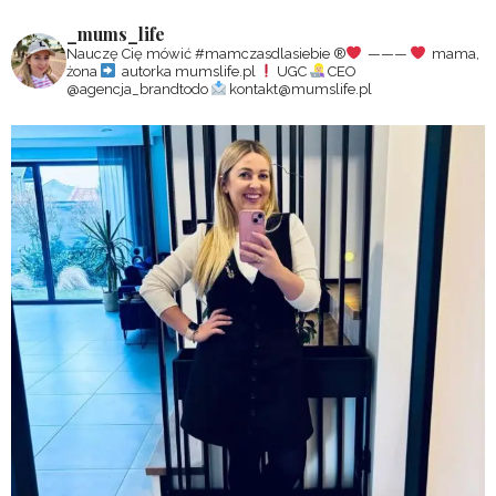
_mums_life
Nauczę Cię mówić #mamczasdlasiebie
®️
———
mama,
żona
autorka mumslife.pl
UGC
CEO
@agencja_brandtodo
kontakt@mumslife.pl