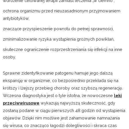
wdrożenie celowanej terapii zamiast leczenia „w ciemno”,
ochrona organizmu przed nieuzasadnionym przyjmowaniem
antybiotyków,
znaczące przyspieszenie powrotu do pełnej sprawności,
zminimalizowanie ryzyka wystąpienia groźnych powikłań,
skuteczne ograniczenie rozprzestrzeniania się infekcji na inne
osoby.
Sprawne zidentyfikowanie patogenu hamuje jego dalszą
ekspansję w organizmie, co bezpośrednio przekłada się na
krótszy i lżejszy przebieg choroby oraz szybszą regenerację.
Wczesna diagnostyka jest o tyle istotna, że nowoczesne
leki
przeciwwirusowe
wykazują najwyższą skuteczność, gdy
zostaną podane w ciągu pierwszych 48 godzin od wystąpienia
objawów. Dzięki nim możliwe jest zahamowanie namnażania
się wirusa, co znacząco łagodzi dolegliwości i skraca czas