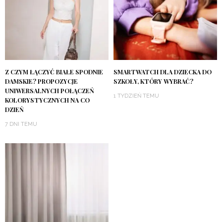
Z CZYM ŁĄCZYĆ BIAŁE SPODNIE
SMARTWATCH DLA DZIECKA DO
DAMSKIE? PROPOZYCJE
SZKOŁY, KTÓRY WYBRAĆ?
UNIWERSALNYCH POŁĄCZEŃ
1 TYDZIEŃ TEMU
KOLORYSTYCZNYCH NA CO
DZIEŃ
7 DNI TEMU