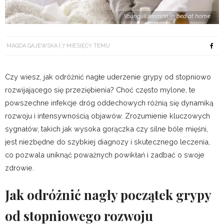
Young ill woman in bed at home
MAGDA GAJEWSKA
7 MIESIĘCY TEMU
Czy wiesz, jak odróżnić nagłe uderzenie grypy od stopniowo
rozwijającego się przeziębienia? Choć często mylone, te
powszechne infekcje dróg oddechowych różnią się dynamiką
rozwoju i intensywnością objawów. Zrozumienie kluczowych
sygnałów, takich jak wysoka gorączka czy silne bóle mięśni,
jest niezbędne do szybkiej diagnozy i skutecznego leczenia,
co pozwala uniknąć poważnych powikłań i zadbać o swoje
zdrowie.
Jak odróżnić nagły początek grypy
od stopniowego rozwoju