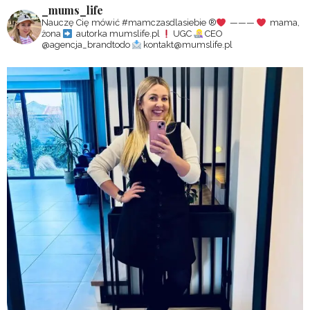
_mums_life
Nauczę Cię mówić #mamczasdlasiebie
®️
———
mama,
żona
autorka mumslife.pl
UGC
CEO
@agencja_brandtodo
kontakt@mumslife.pl