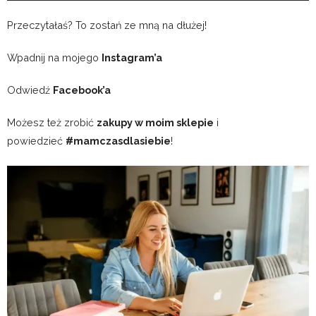
Przeczytałaś? To zostań ze mną na dłużej!
Wpadnij na mojego
Instagram’a
Odwiedź
Facebook’a
Możesz też zrobić
zakupy w moim sklepie
i
powiedzieć
#mamczasdlasiebie
!