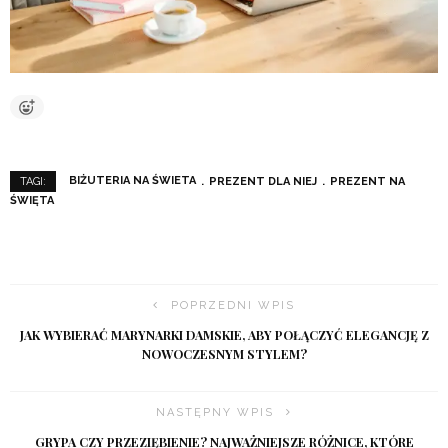
BIŻUTERIA NA ŚWIETA
PREZENT DLA NIEJ
PREZENT NA
TAGI:
ŚWIĘTA
POPRZEDNI WPIS
JAK WYBIERAĆ MARYNARKI DAMSKIE, ABY POŁĄCZYĆ ELEGANCJĘ Z
NOWOCZESNYM STYLEM?
NASTĘPNY WPIS
GRYPA CZY PRZEZIĘBIENIE? NAJWAŻNIEJSZE RÓŻNICE, KTÓRE