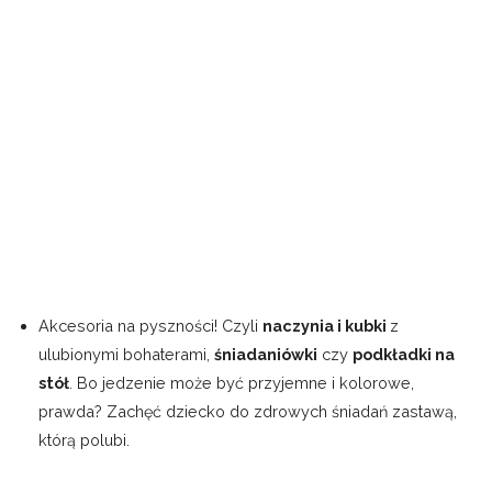
Akcesoria na pyszności! Czyli
naczynia i kubki
z
ulubionymi bohaterami,
śniadaniówki
czy
podkładki na
stół
. Bo jedzenie może być przyjemne i kolorowe,
prawda? Zachęć dziecko do zdrowych śniadań zastawą,
którą polubi.
DZIECIĘCĄ ZASTAWĘ I AKCESORIA ZNAJDZIESZ TU:
https://bawidlo.pl/produkty/akcesoria-dla-
dzieci/akcesoria-kuchenne,2,23