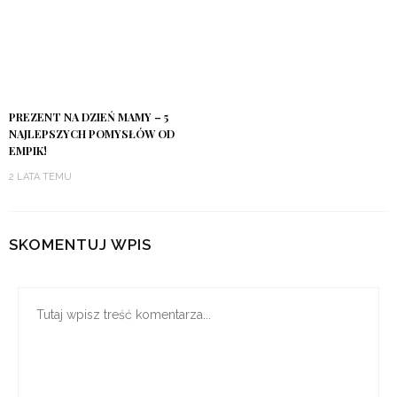
@agencja_brandtodo
kontakt@mumslife.pl