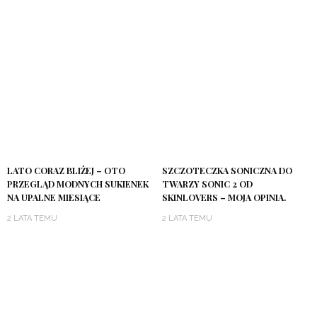
Zapamiętaj moje dane w tej przeglądarce podczas pisania
kolejnych komentarzy.
Witryna jest chroniona przez reCAPTCHA i Google
Politykę
Prywatności
oraz obowiązują
Warunki Korzystania z Usługi
.
INSTAGRAM
_mums_life
Nauczę Cię mówić #mamczasdlasiebie
®️
———
mama,
żona
autorka mumslife.pl
UGC
CEO