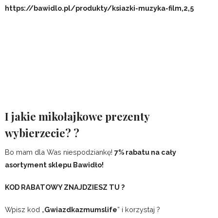
ZAPISZ SIĘ
gwiazdka
Mikołajki
mikołajkowe prezenty
pomysł na
prezent
prezenty
prezenty dla dzieci
0 Comments