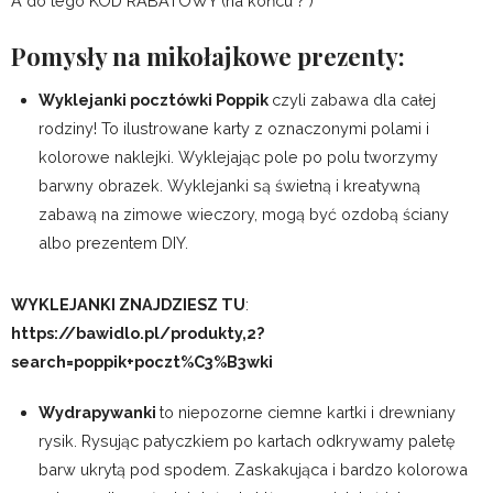
A do tego KOD RABATOWY (na końcu ? )
Pomysły na mikołajkowe prezenty:
Wyklejanki pocztówki Poppik
czyli zabawa dla całej
rodziny! To ilustrowane karty z oznaczonymi polami i
kolorowe naklejki. Wyklejając pole po polu tworzymy
barwny obrazek. Wyklejanki są świetną i kreatywną
zabawą na zimowe wieczory, mogą być ozdobą ściany
albo prezentem DIY.
WYKLEJANKI ZNAJDZIESZ TU
:
https://bawidlo.pl/produkty,2?
search=poppik+poczt%C3%B3wki
Wydrapywanki
to niepozorne ciemne kartki i drewniany
rysik. Rysując patyczkiem po kartach odkrywamy paletę
barw ukrytą pod spodem. Zaskakująca i bardzo kolorowa