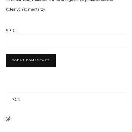
Kobiecy weekend w stylu #mamczasdlasiebie edycja 2026
1399,00
zł
POLECANE WPISY