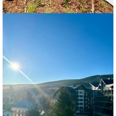
NEWSLETTER
Zapisując się do newslettera, wyrażasz zgodę na
otrzymywanie informacji od Mum's Life oraz akceptujesz
Politykę prywatności
Regulamin sklepu
|
Polityka prywatności (RODO)
|
Cookies
Copyright 2021 © Mum’s Life. We współpracy z