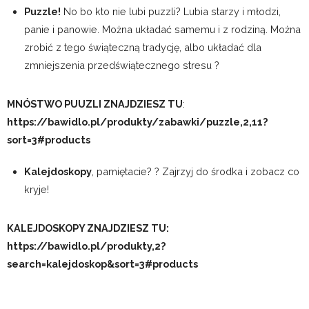
Puzzle!
No bo kto nie lubi puzzli? Lubia starzy i młodzi,
panie i panowie. Można układać samemu i z rodziną. Można
zrobić z tego świąteczną tradycję, albo układać dla
zmniejszenia przedświątecznego stresu ?
MNÓSTWO PUUZLI ZNAJDZIESZ TU
:
https://bawidlo.pl/produkty/zabawki/puzzle,2,11?
sort=3#products
Kalejdoskopy
, pamiętacie? ? Zajrzyj do środka i zobacz co
kryje!
KALEJDOSKOPY ZNAJDZIESZ TU:
https://bawidlo.pl/produkty,2?
search=kalejdoskop&sort=3#products