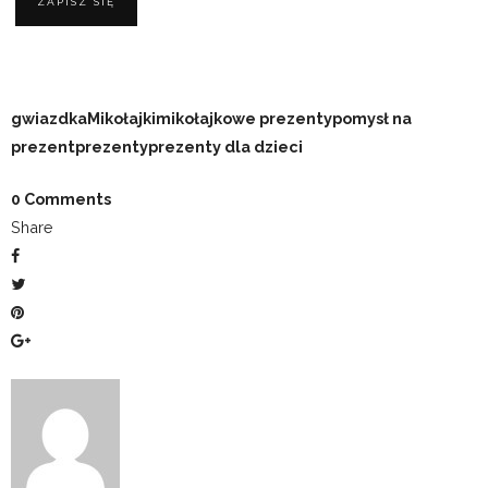
Jak przetrwać podróż samolotem z
dziećmi?
8 lutego 2018
Czytajmy dzieciom!
30 sierpnia 2015
Brak komentarzy
ODPOWIEDZ