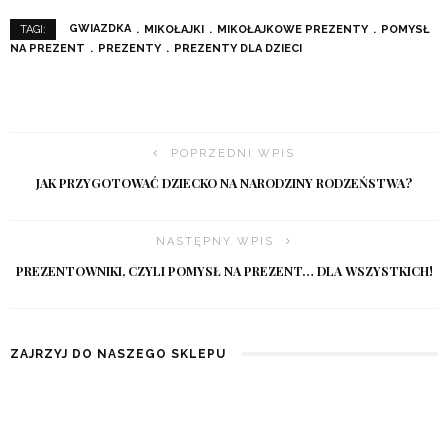
LATO CORAZ BLIŻEJ – OTO
SZCZOTECZKA SONICZNA DO
PRZEGLĄD MODNYCH SUKIENEK
TWARZY SONIC 2 OD
NA UPALNE MIESIĄCE
SKINLOVERS – MOJA OPINIA.
2 LATA TEMU
2 LATA TEMU
PREZENT NA DZIEŃ MAMY – 5