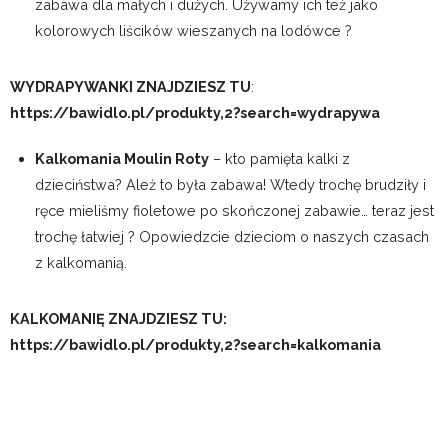
zabawa dla małych i dużych. Używamy ich też jako
kolorowych liścików wieszanych na lodówce ?
WYDRAPYWANKI ZNAJDZIESZ TU
:
https://bawidlo.pl/produkty,2?search=wydrapywa
Kalkomania Moulin Roty
– kto pamięta kalki z
dzieciństwa? Ależ to była zabawa! Wtedy trochę brudziły i
ręce mieliśmy fioletowe po skończonej zabawie… teraz jest
trochę łatwiej ? Opowiedzcie dzieciom o naszych czasach
z kalkomanią.
KALKOMANIĘ ZNAJDZIESZ TU:
https://bawidlo.pl/produkty,2?search=kalkomania