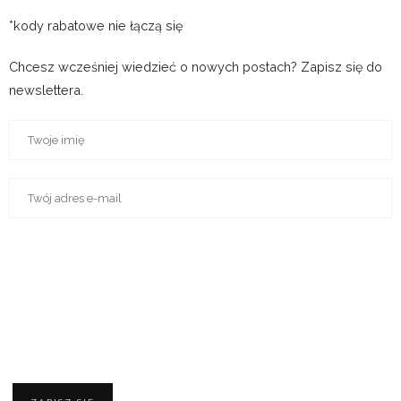
Share
Mum’s Life
You Might Also Like
Mama, Tata wymiata!
4 października 2015