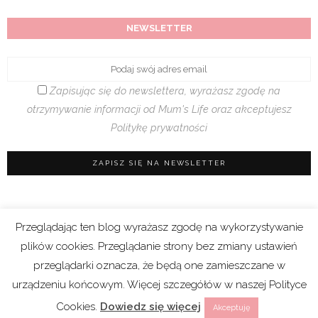
NEWSLETTER
Zapisując się do newslettera, wyrażasz zgodę na
otrzymywanie informacji od Mum's Life oraz akceptujesz
Politykę prywatności
Przeglądając ten blog wyrażasz zgodę na wykorzystywanie
Regulamin sklepu
|
Polityka prywatności (RODO)
plików cookies. Przeglądanie strony bez zmiany ustawień
|
Cookies
przeglądarki oznacza, że będą one zamieszczane w
urządzeniu końcowym. Więcej szczegółów w naszej Polityce
Copyright 2021 © Mum’s Life. We współpracy z
Cookies.
Dowiedz się więcej
Akceptuję