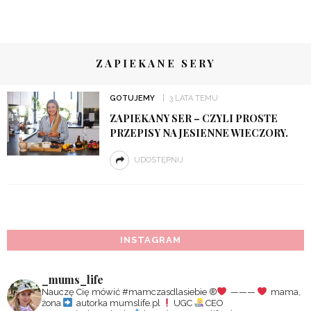
ZAPIEKANE SERY
GOTUJEMY
3 LATA TEMU
ZAPIEKANY SER – CZYLI PROSTE
PRZEPISY NA JESIENNE WIECZORY.
UDOSTĘPNIJ
INSTAGRAM
_mums_life
Nauczę Cię mówić #mamczasdlasiebie
®️
———
mama,
żona
autorka mumslife.pl
UGC
CEO