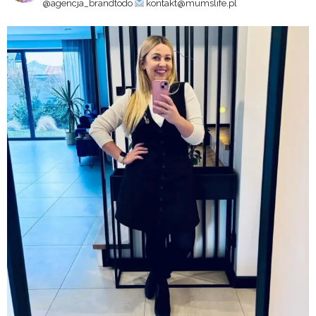
@agencja_brandtodo
kontakt@mumslife.pl