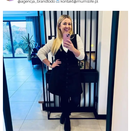
@agencja_brandtodo
kontakt@mumslife.pl