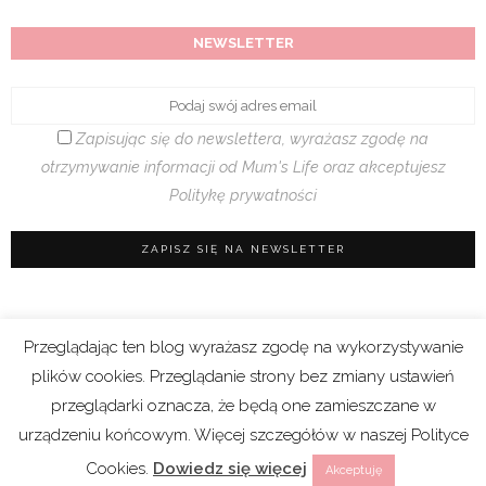
NEWSLETTER
Zapisując się do newslettera, wyrażasz zgodę na
otrzymywanie informacji od Mum's Life oraz akceptujesz
Politykę prywatności
Przeglądając ten blog wyrażasz zgodę na wykorzystywanie
Regulamin sklepu
|
Polityka prywatności (RODO)
plików cookies. Przeglądanie strony bez zmiany ustawień
|
Cookies
przeglądarki oznacza, że będą one zamieszczane w
urządzeniu końcowym. Więcej szczegółów w naszej Polityce
Copyright 2021 © Mum’s Life. We współpracy z
Cookies.
Dowiedz się więcej
Akceptuję