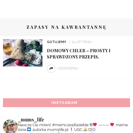
ZAPASY NA KAWRANTANNĘ
GOTUJEMY
9 LAT TEMU
DOMOWY CHLEB – PROSTY I
SPRAWDZONY PRZEPIS.
UDOSTĘPNIJ
INSTAGRAM
_mums_life
Nauczę Cię mówić #mamczasdlasiebie
®️
———
mama,
żona
autorka mumslife.pl
UGC
CEO