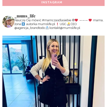
INSTAGRAM
_mums_life
Nauczę Cię mówić #mamczasdlasiebie
®️
———
mama,
żona
autorka mumslife.pl
UGC
CEO
@agencja_brandtodo
kontakt@mumslife.pl