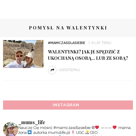
POMYSŁ NA WALENTYNKI
#MAMCZASDLASIEBIE
6 LAT TEMU
WALENTYNKI? JAK JE SPĘDZIĆ Z
UKOCHANĄ OSOBĄ… LUB ZE SOBĄ?
UDOSTĘPNIJ
INSTAGRAM
_mums_life
Nauczę Cię mówić #mamczasdlasiebie
®️
———
mama,
żona
autorka mumslife.pl
UGC
CEO