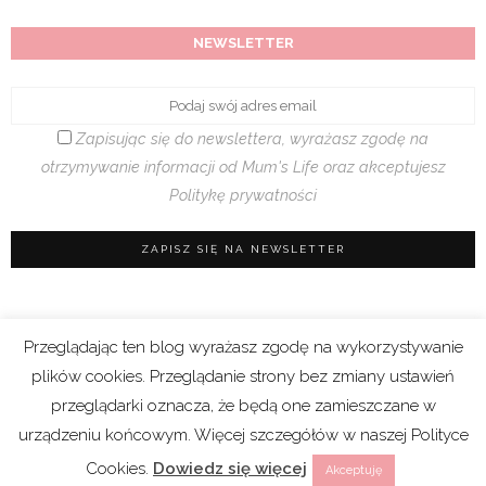
NEWSLETTER
Zapisując się do newslettera, wyrażasz zgodę na
otrzymywanie informacji od Mum's Life oraz akceptujesz
Politykę prywatności
Przeglądając ten blog wyrażasz zgodę na wykorzystywanie
Regulamin sklepu
|
Polityka prywatności (RODO)
plików cookies. Przeglądanie strony bez zmiany ustawień
|
Cookies
przeglądarki oznacza, że będą one zamieszczane w
urządzeniu końcowym. Więcej szczegółów w naszej Polityce
Copyright 2021 © Mum’s Life. We współpracy z
Cookies.
Dowiedz się więcej
Akceptuję