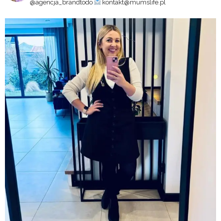
@agencja_brandtodo
kontakt@mumslife.pl