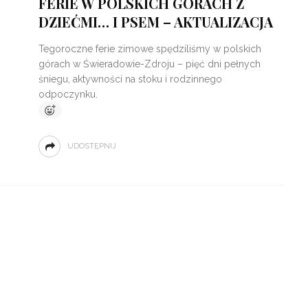
FERIE W POLSKICH GÓRACH Z
DZIEĆMI… I PSEM – AKTUALIZACJA
Tegoroczne ferie zimowe spędziliśmy w polskich
górach w Świeradowie-Zdroju – pięć dni pełnych
śniegu, aktywności na stoku i rodzinnego
odpoczynku.
UDOSTĘPNIJ