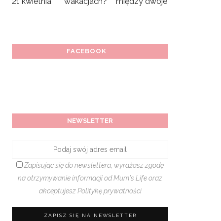
FACEBOOK
NEWSLETTER
Zapisując się do newslettera, wyrażasz zgodę
na otrzymywanie informacji od Mum's Life oraz
akceptujesz
Politykę prywatności