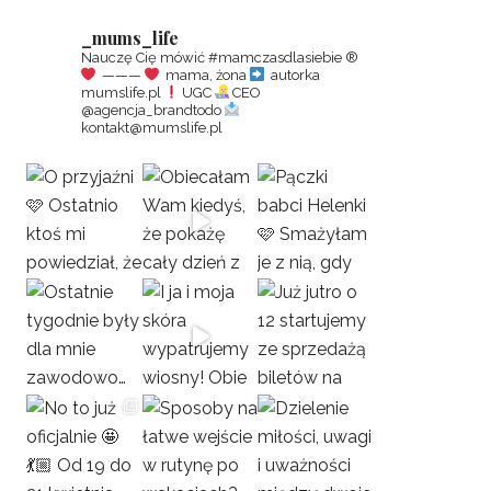
_mums_life
Nauczę Cię mówić #mamczasdlasiebie
®️
———
mama, żona
autorka
mumslife.pl
UGC
CEO
@agencja_brandtodo
kontakt@mumslife.pl