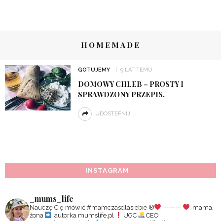
HOMEMADE
GOTUJEMY
9 LAT TEMU
DOMOWY CHLEB – PROSTY I
SPRAWDZONY PRZEPIS.
UDOSTĘPNIJ
INSTAGRAM
_mums_life
Nauczę Cię mówić #mamczasdlasiebie
®️
———
mama,
żona
autorka mumslife.pl
UGC
CEO