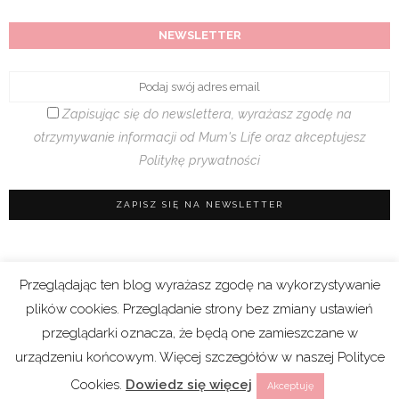
NEWSLETTER
Zapisując się do newslettera, wyrażasz zgodę na
otrzymywanie informacji od Mum's Life oraz akceptujesz
Politykę prywatności
Przeglądając ten blog wyrażasz zgodę na wykorzystywanie
Regulamin sklepu
|
Polityka prywatności (RODO)
plików cookies. Przeglądanie strony bez zmiany ustawień
|
Cookies
przeglądarki oznacza, że będą one zamieszczane w
urządzeniu końcowym. Więcej szczegółów w naszej Polityce
Copyright 2021 © Mum’s Life. We współpracy z
Cookies.
Dowiedz się więcej
Akceptuję