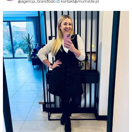
@agencja_brandtodo
kontakt@mumslife.pl