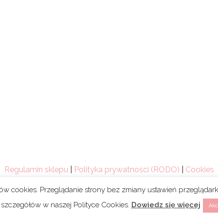
Regulamin sklepu
|
Polityka prywatności (RODO)
|
Cookies
ków cookies. Przeglądanie strony bez zmiany ustawień przegląda
 szczegółów w naszej Polityce Cookies.
Dowiedz się więcej
Akc
Copyright 2021 © Mum’s Life. We współpracy z
webski.desig