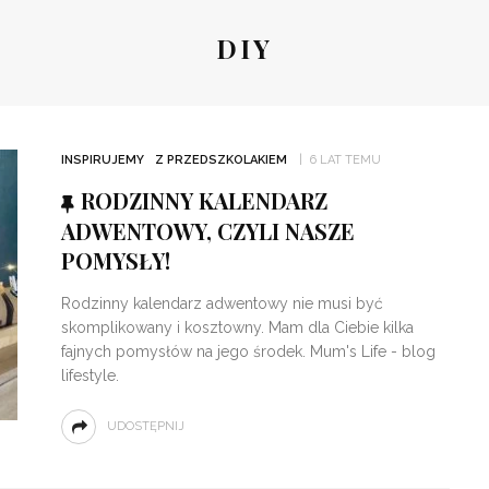
DIY
INSPIRUJEMY
Z PRZEDSZKOLAKIEM
6 LAT TEMU
RODZINNY KALENDARZ
ADWENTOWY, CZYLI NASZE
POMYSŁY!
Rodzinny kalendarz adwentowy nie musi być
skomplikowany i kosztowny. Mam dla Ciebie kilka
fajnych pomysłów na jego środek. Mum's Life - blog
lifestyle.
UDOSTĘPNIJ