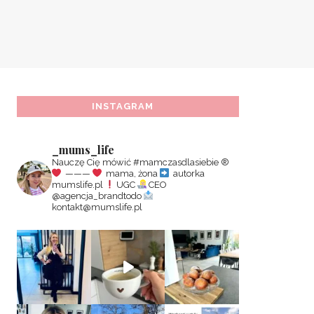
INSTAGRAM
_mums_life
Nauczę Cię mówić #mamczasdlasiebie
®️
———
mama, żona
autorka
mumslife.pl
UGC
CEO
@agencja_brandtodo
kontakt@mumslife.pl