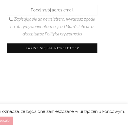
Zapisując się do newslettera, wyrażasz zgodę
na otrzymywanie informacji od Mum's Life oraz
akceptujesz
Politykę prywatności
rki oznacza, że będą one zamieszczane w urządzeniu końcowym.
eptuję
n