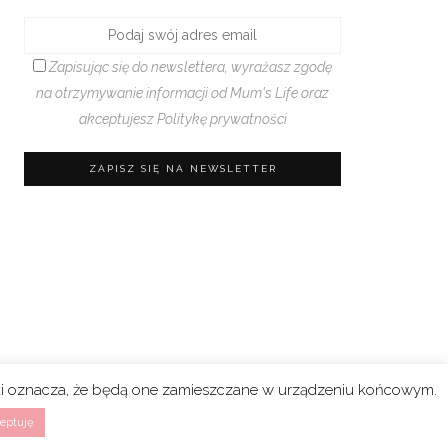
Zapisując się do newslettera, wyrażasz zgodę
na otrzymywanie informacji od Mum's Life oraz
akceptujesz
Politykę prywatności
rki oznacza, że będą one zamieszczane w urządzeniu końcowym.
eptuję
n