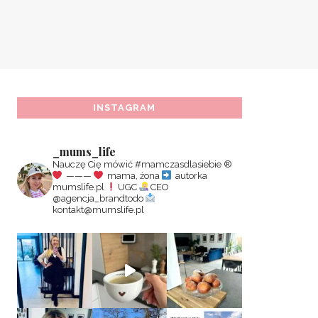
INSTAGRAM
_mums_life
Nauczę Cię mówić #mamczasdlasiebie
®️
———
mama, żona
autorka
mumslife.pl
UGC
CEO
@agencja_brandtodo
kontakt@mumslife.pl