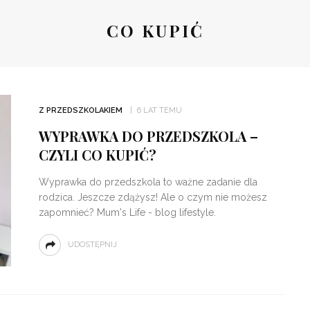
CO KUPIĆ
Z PRZEDSZKOLAKIEM
6 LAT TEMU
WYPRAWKA DO PRZEDSZKOLA –
CZYLI CO KUPIĆ?
Wyprawka do przedszkola to ważne zadanie dla
rodzica. Jeszcze zdążysz! Ale o czym nie możesz
zapomnieć? Mum's Life - blog lifestyle.
UDOSTĘPNIJ