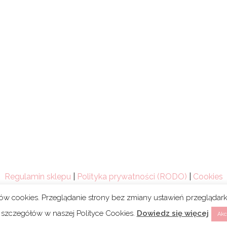
Regulamin sklepu
|
Polityka prywatności (RODO)
|
Cookies
ków cookies. Przeglądanie strony bez zmiany ustawień przegląda
 szczegółów w naszej Polityce Cookies.
Dowiedz się więcej
Akc
Copyright 2021 © Mum’s Life. We współpracy z
webski.desig