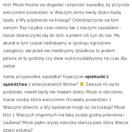
nich. Może można się dogadać i poprosić sąsiadkę, by przyszła
wieczorem posiedzieć w Waszym domu kiedy dzieci będą
spały, a Wy pójdziecie na kolację? Odwdzięczycie się tym
samym. Raz na jakiś czas robimy tak z naszymi sąsiadami –
nasze dziewczynki idą do nich, a potem ich syn do nas. My
akurat w tym czasie nadrabiamy w spokoju ogrodowe
zaległości, ale jeżeli nie mielibyśmy dziadków, to jestem
pewna że tę godzinę czy dwie wykorzystalibyśmy na czas dla
siebie.
niania, przyjaciółka, sąsiadka? Kojarzycie
opiekunki z
sąsiedztwa
z amerykańskich filmów?
Zawsze mi się to
podobało, nawet kiedy nie miałam dzieci. Może w otoczeniu
macie osobę, która wieczorem chciałaby posiedzieć z
Waszymi dziećmi, a Wy będziecie mogli iść na kolację? Może
ktoś z Waszych znajomych ma taką osobę godną polecenia i
zaufania? Może piętro wyżej mieszka starsza pani, którą Wasze
dzieci polubią?