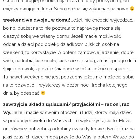
skupić na drugiej osobie, dają czas na to by podsycić ogień
między dwojgiem ludzi. Serio można się zakochać na nowo
weekend we dwoje… w domu!
Jeżeli nie chcecie wyjeżdżać,
bo np. budżet na to nie pozwala to naprawdę można się
cieszyć sobą we własny domu. Jeżeli macie możliwość
oddania dzieci pod opiekę dziadków/ bliskich osób na
weekend, to korzystajcie. A potem zamówcie jedzenie, dobre
wino, nadrabiajcie seriale, cieszcie się sobą, a następnego dnia
śpijcie do woli, zjedzcie śniadanie w łóżku, idźcie na spacer….
Tu nawet weekend nie jest potrzebny jeżeli nie możecie sobie
na to pozwolić – wystarczy wieczór, noc i trochę kolejnego
dnia, by odespać
zawrzyjcie układ z sąsiadami/ przyjaciółmi – raz oni, raz
Wy.
Jeżeli macie w swoim otoczeniu ludzi, którzy mają dzieci
w podobnym wieku do Waszych, to wykorzystajcie to. Może
oni również potrzebują odrobiny czasu tylko we dwoje i raz na
jakiś czas ich dzieci mogą przyjść do Was, a potem Wasze do