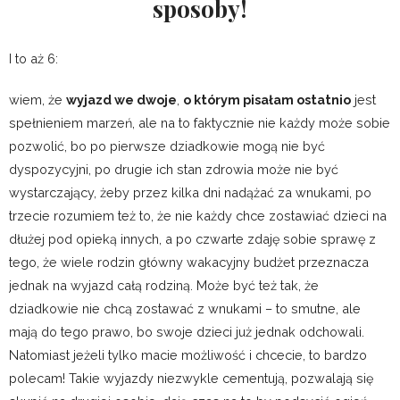
sposoby!
I to aż 6:
wiem, że
wyjazd we dwoje
,
o którym pisałam ostatnio
jest
spełnieniem marzeń, ale na to faktycznie nie każdy może sobie
pozwolić, bo po pierwsze dziadkowie mogą nie być
dyspozycyjni, po drugie ich stan zdrowia może nie być
wystarczający, żeby przez kilka dni nadążać za wnukami, po
trzecie rozumiem też to, że nie każdy chce zostawiać dzieci na
dłużej pod opieką innych, a po czwarte zdaję sobie sprawę z
tego, że wiele rodzin główny wakacyjny budżet przeznacza
jednak na wyjazd całą rodziną. Może być też tak, że
dziadkowie nie chcą zostawać z wnukami – to smutne, ale
mają do tego prawo, bo swoje dzieci już jednak odchowali.
Natomiast jeżeli tylko macie możliwość i chcecie, to bardzo
polecam! Takie wyjazdy niezwykle cementują, pozwalają się