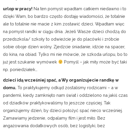
urlop w pracy!
Na ten pomysł wpadłam całkiem niedawno i to
dzięki Wam, bo bardzo często dostaję wiadomości, że totalnie
ale to totalnie nie macie z kim zostawić dzieci. Wpadłam więc
na pomysł randki w ciągu dnia. Jeżeli Wasze dzieci chodzą do
przedszkola/ szkoły to odwieźcie je do placówki i zróbcie
sobie oboje dzień wolny. Zjedzcie śniadanie, idźcie na spacer,
do kina, na obiad. Tylko mi nie mówcie, że szkoda urlopu, bo to
już jest szukanie wymówek
Pomyśl – jak miły może być taki
np. poniedziałek…
dzieci idą wcześniej spać, a Wy organizujecie randkę w
domu.
To praktykujemy odkąd zostaliśmy rodzicami – a w
pandemii, kiedy zamknięto nam świat i oddzielono na jakiś czas
od dziadków praktykowaliśmy to jeszcze częściej. Tak
organizujemy dzień, by dzieci położyć spać nieco wcześniej.
Zamawiamy jedzenie, odpalamy film i jest miło. Bez
angażowania dodatkowych osób, bez logistyki, bez