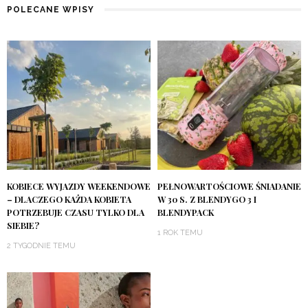
POLECANE WPISY
KOBIECE WYJAZDY WEEKENDOWE
PEŁNOWARTOŚCIOWE ŚNIADANIE
– DLACZEGO KAŻDA KOBIETA
W 30 S. Z BLENDYGO 3 I
POTRZEBUJE CZASU TYLKO DLA
BLENDYPACK
SIEBIE?
1 ROK TEMU
2 TYGODNIE TEMU