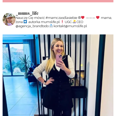
_mums_life
Nauczę Cię mówić #mamczasdlasiebie
®️
———
mama,
żona
autorka mumslife.pl
UGC
CEO
@agencja_brandtodo
kontakt@mumslife.pl