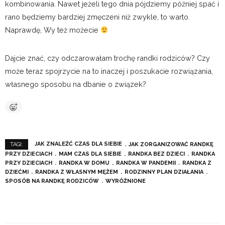
kombinowania. Nawet jeżeli tego dnia pójdziemy później spać i
rano będziemy bardziej zmęczeni niż zwykle, to warto.
Naprawdę, Wy też możecie
Dajcie znać, czy odczarowałam trochę randki rodziców? Czy
może teraz spojrzycie na to inaczej i poszukacie rozwiązania,
własnego sposobu na dbanie o związek?
JAK ZNALEŹĆ CZAS DLA SIEBIE
JAK ZORGANIZOWAĆ RANDKĘ
TAGI:
PRZY DZIECIACH
MAM CZAS DLA SIEBIE
RANDKA BEZ DZIECI
RANDKA
PRZY DZIECIACH
RANDKA W DOMU
RANDKA W PANDEMII
RANDKA Z
DZIEĆMI
RANDKA Z WŁASNYM MĘŻEM
RODZINNY PLAN DZIAŁANIA
SPOSÓB NA RANDKĘ RODZICÓW
WYRÓŻNIONE