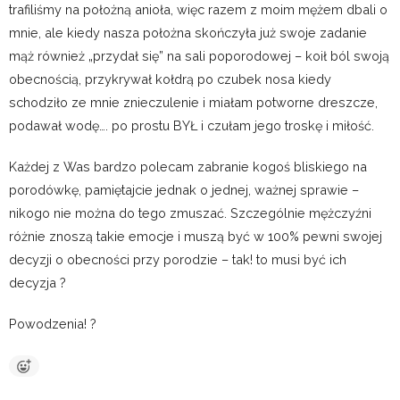
trafiliśmy na położną anioła, więc razem z moim mężem dbali o
mnie, ale kiedy nasza położna skończyła już swoje zadanie
mąż również „przydał się” na sali poporodowej – koił ból swoją
obecnością, przykrywał kołdrą po czubek nosa kiedy
schodziło ze mnie znieczulenie i miałam potworne dreszcze,
podawał wodę…. po prostu BYŁ i czułam jego troskę i miłość.
Każdej z Was bardzo polecam zabranie kogoś bliskiego na
porodówkę, pamiętajcie jednak o jednej, ważnej sprawie –
nikogo nie można do tego zmuszać. Szczególnie mężczyźni
różnie znoszą takie emocje i muszą być w 100% pewni swojej
decyzji o obecności przy porodzie – tak! to musi być ich
decyzja ?
Powodzenia! ?