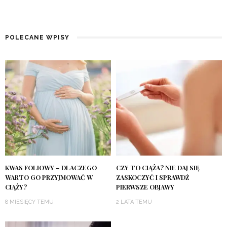
POLECANE WPISY
KWAS FOLIOWY – DLACZEGO
CZY TO CIĄŻA? NIE DAJ SIĘ
WARTO GO PRZYJMOWAĆ W
ZASKOCZYĆ I SPRAWDŹ
CIĄŻY?
PIERWSZE OBJAWY
8 MIESIĘCY TEMU
2 LATA TEMU