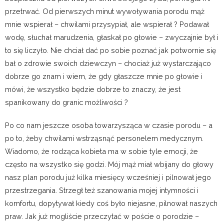
przetrwać. Od pierwszych minut wywoływania porodu mąż
mnie wspierał – chwilami przysypiał, ale wspierał ? Podawał
wodę, słuchał marudzenia, głaskał po głowie – zwyczajnie był i
to się liczyło. Nie chciał dać po sobie poznać jak potwornie się
bał o zdrowie swoich dziewczyn – chociaż już wystarczająco
dobrze go znam i wiem, że gdy głaszcze mnie po głowie i
mówi, że wszystko będzie dobrze to znaczy, że jest
spanikowany do granic możliwości ?
Po co nam jeszcze osoba towarzysząca w czasie porodu – a
po to, żeby chwilami wstrząsnąć personelem medycznym.
Wiadomo, że rodząca kobieta ma w sobie tyle emocji, że
często na wszystko się godzi. Mój mąż miał wbijany do głowy
nasz plan porodu już kilka miesięcy wcześniej i pilnował jego
przestrzegania. Strzegł też szanowania mojej intymności i
komfortu, dopytywał kiedy coś było niejasne, pilnował naszych
praw. Jak już mogliście przeczytać w poście o porodzie –