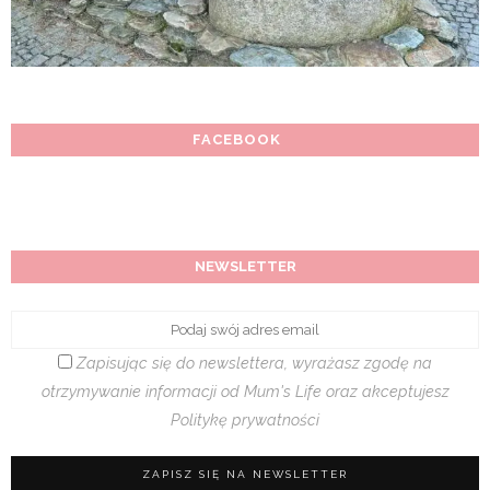
FACEBOOK
NEWSLETTER
Zapisując się do newslettera, wyrażasz zgodę na
otrzymywanie informacji od Mum's Life oraz akceptujesz
Politykę prywatności