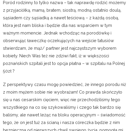
Poród rodzinny to tylko nazwa – tak naprawdę rodzić możemy
z przyjaciółką, mamą, bratem, siostrą, modną ostatnio doulą,
sąsiadem czy sąsiadką a nawet teściową – z każdą osobą,
która jest nam bliska i będzie dla nas wsparciem w tym
ważnym momencie. Jednak wchodząc na porodówkę i
obserwując ławeczkę oczekujących na wejście tatusiów
stwierdzam, że mąż/ partner jest najczęstszym wyborem
kobiety. Niech Was też nie zdziwi fakt, iż w większości
poznańskich szpitali jest to opcja płatna – w szpitalu na Polnej
50zł ?
Z perspektywy czasu mogę powiedzieć, że innego porodu niż
z moim mężem sobie nie wyobrażam! Co prawda skończyło
się u nas cesarskim cięciem, więc nie przechodziliśmy tego
wszystkiego na co się szykowaliśmy i czego tak bardzo się
baliśmy, ale nawet leżąc na bloku operacyjnym – świadomość
tego, że on jest tuż za ścianą i nasza córeczka będzie z nim
bezpieczna od pierwszych chwil swojego życia, pomogła mi