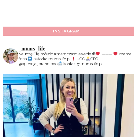
INSTAGRAM
_mums_life
Nauczę Cię mówić #mamczasdlasiebie
®️
———
mama,
żona
autorka mumslife.pl
UGC
CEO
@agencja_brandtodo
kontakt@mumslife.pl