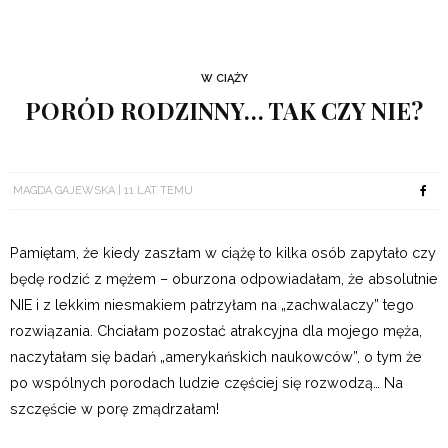
W CIĄŻY
PORÓD RODZINNY… TAK CZY NIE?
MAGDA GAJEWSKA
11 LAT TEMU
Pamiętam, że kiedy zaszłam w ciążę to kilka osób zapytało czy
będę rodzić z mężem – oburzona odpowiadałam, że absolutnie
NIE i z lekkim niesmakiem patrzyłam na „zachwalaczy” tego
rozwiązania. Chciałam pozostać atrakcyjna dla mojego męża,
naczytałam się badań „amerykańskich naukowców”, o tym że
po wspólnych porodach ludzie częściej się rozwodzą… Na
szczęście w porę zmądrzałam!