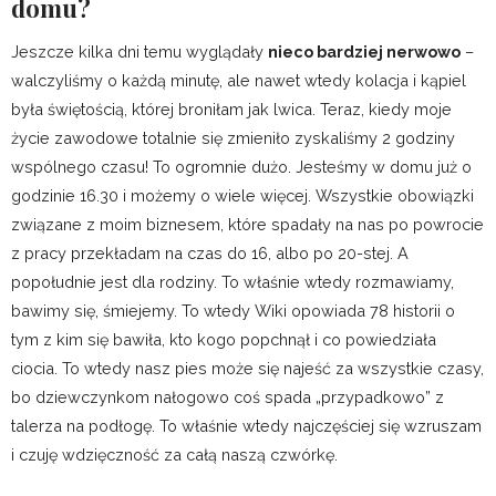
domu?
Jeszcze kilka dni temu wyglądały
nieco bardziej nerwowo
–
walczyliśmy o każdą minutę, ale nawet wtedy kolacja i kąpiel
była świętością, której broniłam jak lwica. Teraz, kiedy moje
życie zawodowe totalnie się zmieniło zyskaliśmy 2 godziny
wspólnego czasu! To ogromnie dużo. Jesteśmy w domu już o
godzinie 16.30 i możemy o wiele więcej. Wszystkie obowiązki
związane z moim biznesem, które spadały na nas po powrocie
z pracy przekładam na czas do 16, albo po 20-stej. A
popołudnie jest dla rodziny. To właśnie wtedy rozmawiamy,
bawimy się, śmiejemy. To wtedy Wiki opowiada 78 historii o
tym z kim się bawiła, kto kogo popchnął i co powiedziała
ciocia. To wtedy nasz pies może się najeść za wszystkie czasy,
bo dziewczynkom nałogowo coś spada „przypadkowo” z
talerza na podłogę. To właśnie wtedy najczęściej się wzruszam
i czuję wdzięczność za całą naszą czwórkę.