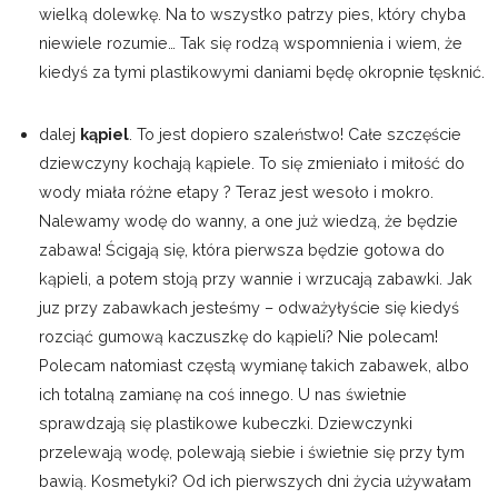
wielką dolewkę. Na to wszystko patrzy pies, który chyba
niewiele rozumie… Tak się rodzą wspomnienia i wiem, że
kiedyś za tymi plastikowymi daniami będę okropnie tęsknić.
dalej
kąpiel
. To jest dopiero szaleństwo! Całe szczęście
dziewczyny kochają kąpiele. To się zmieniało i miłość do
wody miała różne etapy ? Teraz jest wesoło i mokro.
Nalewamy wodę do wanny, a one już wiedzą, że będzie
zabawa! Ścigają się, która pierwsza będzie gotowa do
kąpieli, a potem stoją przy wannie i wrzucają zabawki. Jak
juz przy zabawkach jesteśmy – odważyłyście się kiedyś
rozciąć gumową kaczuszkę do kąpieli? Nie polecam!
Polecam natomiast częstą wymianę takich zabawek, albo
ich totalną zamianę na coś innego. U nas świetnie
sprawdzają się plastikowe kubeczki. Dziewczynki
przelewają wodę, polewają siebie i świetnie się przy tym
bawią. Kosmetyki? Od ich pierwszych dni życia używałam