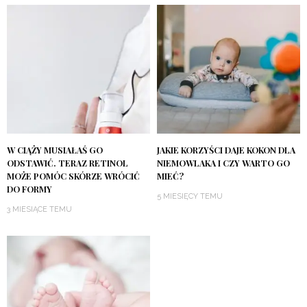
W CIĄŻY MUSIAŁAŚ GO
JAKIE KORZYŚCI DAJE KOKON DLA
ODSTAWIĆ. TERAZ RETINOL
NIEMOWLAKA I CZY WARTO GO
MOŻE POMÓC SKÓRZE WRÓCIĆ
MIEĆ?
DO FORMY
5 MIESIĘCY TEMU
3 MIESIĄCE TEMU