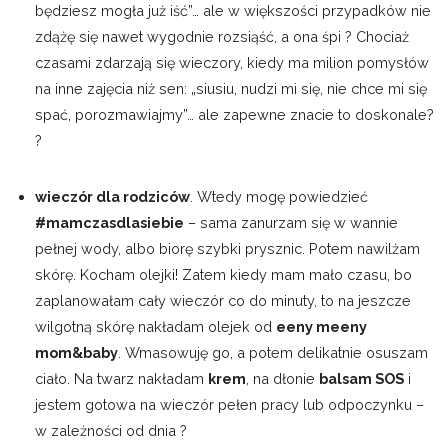
będziesz mogła już iść”… ale w większości przypadków nie
zdążę się nawet wygodnie rozsiąść, a ona śpi ? Chociaż
czasami zdarzają się wieczory, kiedy ma milion pomysłów
na inne zajęcia niż sen: „siusiu, nudzi mi się, nie chce mi się
spać, porozmawiajmy”… ale zapewne znacie to doskonale?
?
wieczór dla rodziców
. Wtedy mogę powiedzieć
#mamczasdlasiebie
– sama zanurzam się w wannie
pełnej wody, albo biorę szybki prysznic. Potem nawilżam
skórę. Kocham olejki! Zatem kiedy mam mało czasu, bo
zaplanowałam cały wieczór co do minuty, to na jeszcze
wilgotną skórę nakładam olejek od
eeny meeny
mom&baby
. Wmasowuję go, a potem delikatnie osuszam
ciało. Na twarz nakładam
krem
, na dłonie
balsam SOS
i
jestem gotowa na wieczór pełen pracy lub odpoczynku –
w zależności od dnia ?