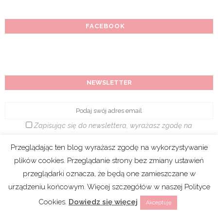
FACEBOOK
NEWSLETTER
Zapisując się do newslettera, wyrażasz zgodę na
otrzymywanie informacji od Mum's Life oraz akceptujesz
Przeglądając ten blog wyrażasz zgodę na wykorzystywanie
Politykę prywatności
plików cookies. Przeglądanie strony bez zmiany ustawień
przeglądarki oznacza, że będą one zamieszczane w
urządzeniu końcowym. Więcej szczegółów w naszej Polityce
Cookies.
Dowiedz się więcej
Akceptuję