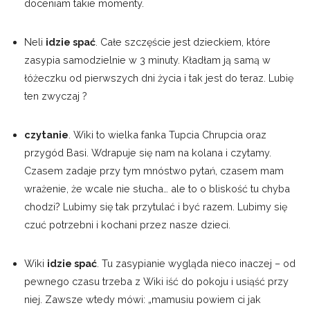
doceniam takie momenty.
Neli
idzie spać
. Całe szczęście jest dzieckiem, które
zasypia samodzielnie w 3 minuty. Kładłam ją samą w
łóżeczku od pierwszych dni życia i tak jest do teraz. Lubię
ten zwyczaj ?
czytanie
. Wiki to wielka fanka Tupcia Chrupcia oraz
przygód Basi. Wdrapuje się nam na kolana i czytamy.
Czasem zadaje przy tym mnóstwo pytań, czasem mam
wrażenie, że wcale nie słucha… ale to o bliskość tu chyba
chodzi? Lubimy się tak przytulać i być razem. Lubimy się
czuć potrzebni i kochani przez nasze dzieci.
Wiki
idzie spać
. Tu zasypianie wygląda nieco inaczej – od
pewnego czasu trzeba z Wiki iść do pokoju i usiąść przy
niej. Zawsze wtedy mówi: „mamusiu powiem ci jak