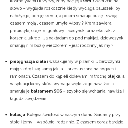
kosmetykami i krzyczy, żeby dać jej
krem
. Uwierzcie na
słowo – wygląda rozkosznie kiedy wyciąga paluszek, by
nałożyć jej porcję kremu, a potem smaruje buzię… swoją i
czasem moją , czasem umyte włosy ? Krem zawiera
prebiotyki, oleje: migdałowy i abisyński oraz ekstrakt z
korzenia lukrecji. Ja nakładam go pod makijaż, dziewczynki
smarują nim buzię wieczorem – jest rodzinny jak my ?
pielęgnacja ciała
i wskakujemy w piżamki! Dziewczynki
mają skórę taką samą jak ja – przesuszoną na nogach i
ramionach. Czasem do kąpieli dolewam im trochę
olejku
, a
w sytuacji kiedy skóra wymaga większego nawilżenia
smaruję je
balsamem SOS
– szybko się wchłania, nawilża i
łagodzi swędzenie.
kolacja
. Kolejna świętość w naszym domu. Siadamy przy
stole i jemy – wspólnie, rodzinnie. Z czasem coraz bardziej