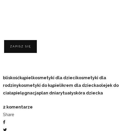
ZAPISZ SIĘ
bliskość
kąpiel
kosmetyki dla dzieci
kosmetyki dla
rodziny
kosmetyki do kąpieli
krem dla dziecka
olejek do
ciała
pielęgnacja
plan dnia
rytuały
skóra dziecka
2 komentarze
Share