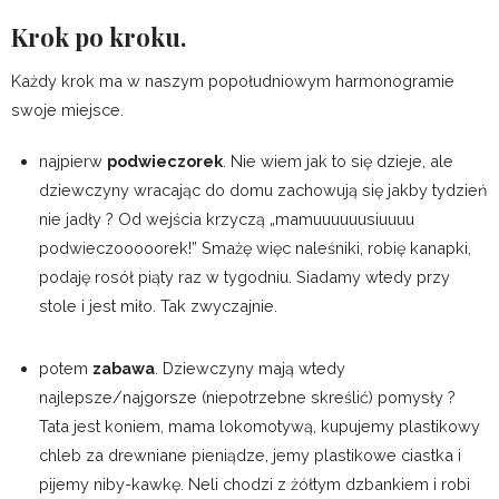
Krok po kroku.
Każdy krok ma w naszym popołudniowym harmonogramie
swoje miejsce.
najpierw
podwieczorek
. Nie wiem jak to się dzieje, ale
dziewczyny wracając do domu zachowują się jakby tydzień
nie jadły ? Od wejścia krzyczą „mamuuuuuusiuuuu
podwieczooooorek!” Smażę więc naleśniki, robię kanapki,
podaję rosół piąty raz w tygodniu. Siadamy wtedy przy
stole i jest miło. Tak zwyczajnie.
potem
zabawa
. Dziewczyny mają wtedy
najlepsze/najgorsze (niepotrzebne skreślić) pomysły ?
Tata jest koniem, mama lokomotywą, kupujemy plastikowy
chleb za drewniane pieniądze, jemy plastikowe ciastka i
pijemy niby-kawkę. Neli chodzi z żółtym dzbankiem i robi