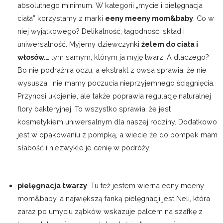
absolutnego minimum. W kategorii „mycie i pielęgnacja
ciała” korzystamy z marki
eeny meeny mom&baby
. Co w
niej wyjątkowego? Delikatność, łagodność, skład i
uniwersalność. Myjemy dziewczynki
żelem do ciała i
włosów.
… tym samym, którym ja myję twarz! A dlaczego?
Bo nie podrażnia oczu, a ekstrakt z owsa sprawia, że nie
wysusza i nie mamy poczucia nieprzyjemnego ściągnięcia.
Przynosi ukojenie, ale także poprawia regulację naturalnej
flory bakteryjnej. To wszystko sprawia, że jest
kosmetykiem uniwersalnym dla naszej rodziny. Dodatkowo
jest w opakowaniu z pompką, a wiecie że do pompek mam
słabość i niezwykle je cenię w podróży.
pielęgnacja twarzy
. Tu też jestem wierna eeny meeny
mom&baby, a największą fanką pielęgnacji jest Neli, która
zaraz po umyciu ząbków wskazuje palcem na szafkę z