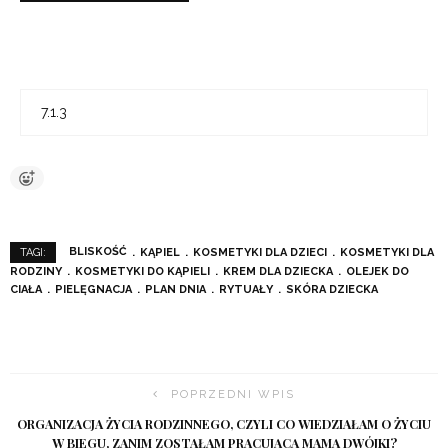
BLISKOŚĆ
KĄPIEL
KOSMETYKI DLA DZIECI
KOSMETYKI DLA
TAGI:
RODZINY
KOSMETYKI DO KĄPIELI
KREM DLA DZIECKA
OLEJEK DO
CIAŁA
PIELĘGNACJA
PLAN DNIA
RYTUAŁY
SKÓRA DZIECKA
POPRZEDNI WPIS
ORGANIZACJA ŻYCIA RODZINNEGO, CZYLI CO WIEDZIAŁAM O ŻYCIU
W BIEGU, ZANIM ZOSTAŁAM PRACUJĄCĄ MAMĄ DWÓJKI?