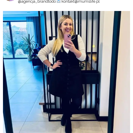
@agencja_brandtodo
kontakt@mumslife.pl