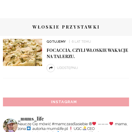
WŁOSKIE PRZYSTAWKI
GOTUJEMY
6 LAT TEMU
FOCACCIA, CZYLI WŁOSKIE WAKACJE
NA TALERZU.
UDOSTĘPNIJ
INSTAGRAM
_mums_life
Nauczę Cię mówić #mamczasdlasiebie
®️
———
mama,
żona
autorka mumslife.pl
UGC
CEO