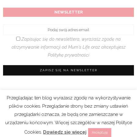
NEWSLETTER
Zapisując się do newslettera, wyrażasz zgodę na
otrzymywanie informacji od Mum's Life oraz akceptujesz
Politykę prywatności
Przeglądając ten blog wyrażasz zgodę na wykorzystywanie
Regulamin sklepu
|
Polityka prywatności (RODO)
plików cookies. Przeglądanie strony bez zmiany ustawień
|
Cookies
przeglądarki oznacza, że będą one zamieszczane w
urządzeniu końcowym. Więcej szczegółów w naszej Polityce
Copyright 2021 © Mum’s Life. We współpracy z
Cookies.
Dowiedz się więcej
Akceptuję