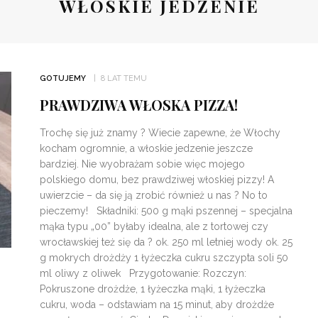
WŁOSKIE JEDZENIE
GOTUJEMY
8 LAT TEMU
PRAWDZIWA WŁOSKA PIZZA!
Trochę się już znamy ? Wiecie zapewne, że Włochy
kocham ogromnie, a włoskie jedzenie jeszcze
bardziej. Nie wyobrażam sobie więc mojego
polskiego domu, bez prawdziwej włoskiej pizzy! A
uwierzcie – da się ją zrobić również u nas ? No to
pieczemy! Składniki: 500 g mąki pszennej – specjalna
mąka typu „00” byłaby idealna, ale z tortowej czy
wrocławskiej też się da ? ok. 250 ml letniej wody ok. 25
g mokrych drożdży 1 łyżeczka cukru szczypta soli 50
ml oliwy z oliwek Przygotowanie: Rozczyn:
Pokruszone drożdże, 1 łyżeczka mąki, 1 łyżeczka
cukru, woda – odstawiam na 15 minut, aby drożdże