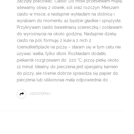
zaczęły pracować. Ciasto: Do miski przesiewam mąkę,
wlewamy oliwę z oliwek, sól oraz rozczyn. Mieszam
ciasto w misce, a następnie wykładam na stolnicę i
wyrabiam do momentu, aż będzie gładkie i sprężyste.
Przykrywam ciasto bawełnianą ściereczką i zostawiam
do wyrośnięcia na około godzinę. Następnie dzielę
ciasto na pół, formuję 2 kule a z nich 2
(cieniutkie!)placki na pizzę – staram się w tym celu nie
używać wałka, tylko dłoni. Rozkładam dodatki,
piekarnik rozgrzewam do 220 °C, pizzę piekę około
12 minut. Idealny do pieczenia jest specjalny kamień
do pizzy, ale równie dobrze sprawdza się papier do
pieczenia lub silikonowa mata odpowiednia do …
UDOSTĘPNIJ