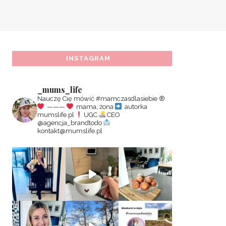
INSTAGRAM
_mums_life
Nauczę Cię mówić #mamczasdlasiebie
®️
———
mama, żona
autorka
mumslife.pl
UGC
CEO
@agencja_brandtodo
kontakt@mumslife.pl