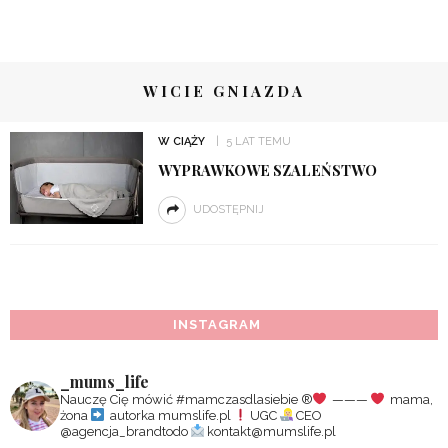
WICIE GNIAZDA
W CIĄŻY
5 LAT TEMU
WYPRAWKOWE SZALEŃSTWO
UDOSTĘPNIJ
INSTAGRAM
_mums_life
Nauczę Cię mówić #mamczasdlasiebie
®️
———
mama,
żona
autorka mumslife.pl
UGC
CEO
@agencja_brandtodo
kontakt@mumslife.pl