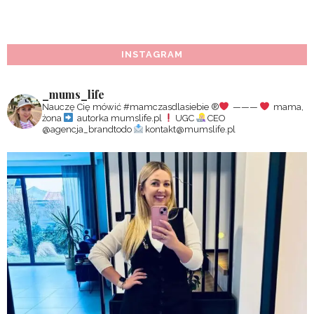
INSTAGRAM
_mums_life
Nauczę Cię mówić #mamczasdlasiebie
®️
———
mama,
żona
autorka mumslife.pl
UGC
CEO
@agencja_brandtodo
kontakt@mumslife.pl