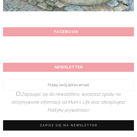
FACEBOOK
NEWSLETTER
Zapisując się do newslettera, wyrażasz zgodę na
otrzymywanie informacji od Mum's Life oraz akceptujesz
Politykę prywatności