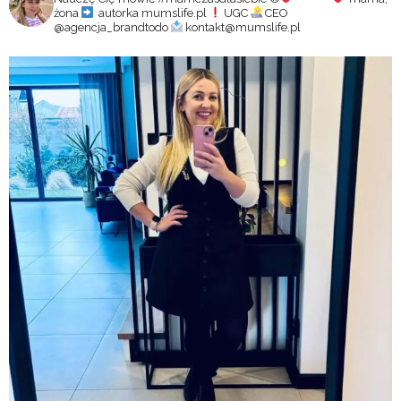
żona
autorka mumslife.pl
UGC
CEO
@agencja_brandtodo
kontakt@mumslife.pl