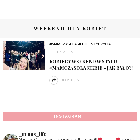
WEEKEND DLA KOBIET
#MAMCZASDLASIEBIE
STYL ŻYCIA
3 LATA TEMU
KOBIECY WEEKEND W STYLU
#MAMCZASDLASIEBIE – JAK BYŁO?!
UDOSTĘPNIJ
INSTAGRAM
_mums_life
Nauczę Cię mówić #mamczasdlasiebie
®️
———
mama,