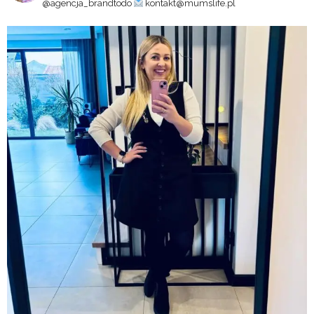
@agencja_brandtodo
kontakt@mumslife.pl