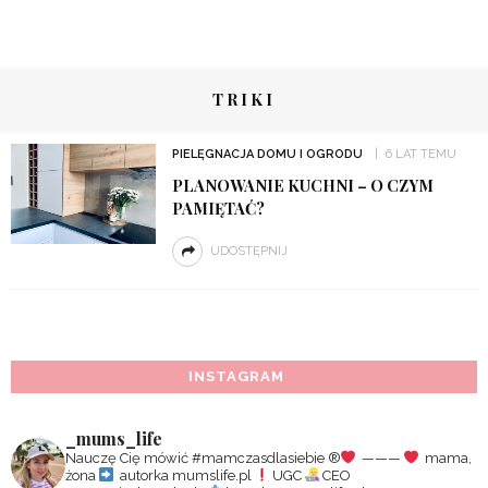
TRIKI
PIELĘGNACJA DOMU I OGRODU
6 LAT TEMU
PLANOWANIE KUCHNI – O CZYM
PAMIĘTAĆ?
UDOSTĘPNIJ
INSTAGRAM
_mums_life
Nauczę Cię mówić #mamczasdlasiebie
®️
———
mama,
żona
autorka mumslife.pl
UGC
CEO