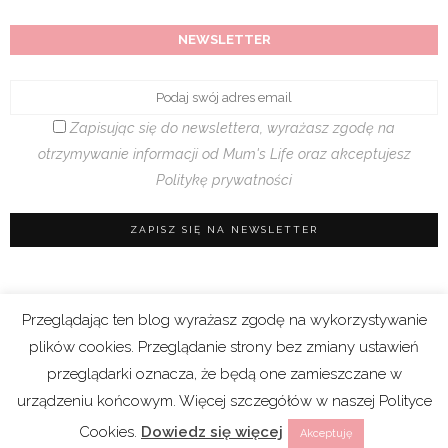
NEWSLETTER
Zapisując się do newslettera, wyrażasz zgodę na
otrzymywanie informacji od Mum's Life oraz akceptujesz
Politykę prywatności
Przeglądając ten blog wyrażasz zgodę na wykorzystywanie
Regulamin sklepu
|
Polityka prywatności (RODO)
plików cookies. Przeglądanie strony bez zmiany ustawień
|
Cookies
przeglądarki oznacza, że będą one zamieszczane w
urządzeniu końcowym. Więcej szczegółów w naszej Polityce
Copyright 2021 © Mum’s Life. We współpracy z
Cookies.
Dowiedz się więcej
Akceptuję