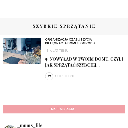
SZYBKIE SPRZĄTANIE
ORGANIZACJA CZASU I ŻYCIA
PIELĘGNACJA DOMU I OGRODU
5 LAT TEMU
NOWY ŁAD W TWOIM DOMU, CZYLI
JAK SPRZĄTAĆ SZYBCIEJ…
UDOSTĘPNIJ
INSTAGRAM
_mums_life