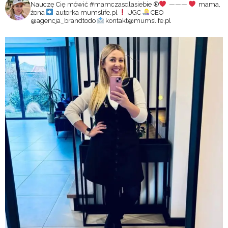
Nauczę Cię mówić #mamczasdlasiebie
®️
———
mama,
żona
autorka mumslife.pl
UGC
CEO
@agencja_brandtodo
kontakt@mumslife.pl