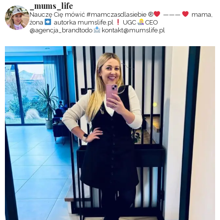
_mums_life
Nauczę Cię mówić #mamczasdlasiebie
®️
———
mama,
żona
autorka mumslife.pl
UGC
CEO
@agencja_brandtodo
kontakt@mumslife.pl