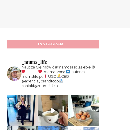
INSTAGRAM
_mums_life
Nauczę Cię mówić #mamczasdlasiebie
®️
———
mama, żona
autorka
mumslife.pl
UGC
CEO
@agencja_brandtodo
kontakt@mumslife.pl