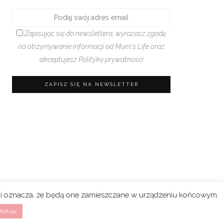
Zapisując się do newslettera, wyrażasz zgodę
na otrzymywanie informacji od Mum's Life oraz
akceptujesz
Politykę prywatności
rki oznacza, że będą one zamieszczane w urządzeniu końcowym.
eptuję
n