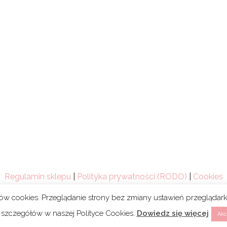
Regulamin sklepu
|
Polityka prywatności (RODO)
|
Cookies
ków cookies. Przeglądanie strony bez zmiany ustawień przegląda
 szczegółów w naszej Polityce Cookies.
Dowiedz się więcej
Akc
Copyright 2021 © Mum’s Life. We współpracy z
webski.desig