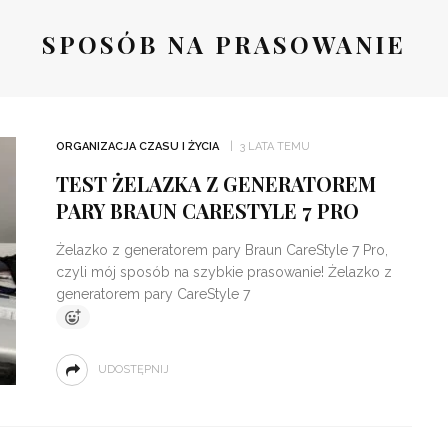
SPOSÓB NA PRASOWANIE
ORGANIZACJA CZASU I ŻYCIA
3 LATA TEMU
TEST ŻELAZKA Z GENERATOREM
PARY BRAUN CARESTYLE 7 PRO
Żelazko z generatorem pary Braun CareStyle 7 Pro,
czyli mój sposób na szybkie prasowanie! Żelazko z
generatorem pary CareStyle 7
UDOSTĘPNIJ