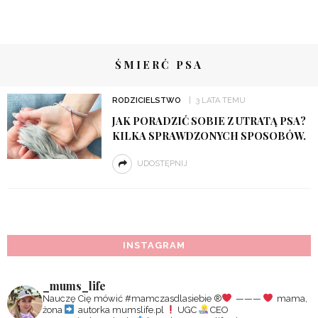
ŚMIERĆ PSA
RODZICIELSTWO
3 LATA TEMU
JAK PORADZIĆ SOBIE Z UTRATĄ PSA?
KILKA SPRAWDZONYCH SPOSOBÓW.
UDOSTĘPNIJ
INSTAGRAM
_mums_life
Nauczę Cię mówić #mamczasdlasiebie
®️
———
mama,
żona
autorka mumslife.pl
UGC
CEO