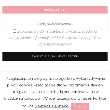
NEWSLETTER
Zapisując się do newslettera, wyrażasz zgodę na
otrzymywanie informacji od Mum's Life oraz akceptujesz
Politykę prywatności
Przeglądając ten blog wyrażasz zgodę na wykorzystywanie
Regulamin sklepu
|
Polityka prywatności (RODO)
plików cookies. Przeglądanie strony bez zmiany ustawień
|
Cookies
przeglądarki oznacza, że będą one zamieszczane w
urządzeniu końcowym. Więcej szczegółów w naszej Polityce
Copyright 2021 © Mum’s Life. We współpracy z
Cookies.
Dowiedz się więcej
Akceptuję