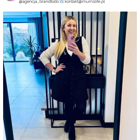
@agencja_brandtodo
kontakt@mumslife.pl