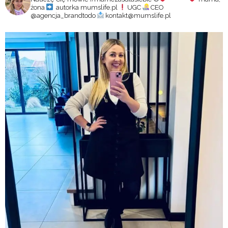
żona
autorka mumslife.pl
UGC
CEO
@agencja_brandtodo
kontakt@mumslife.pl