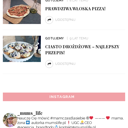
GOTUJEMY
8 LAT TEMU
PRAWDZIWA WŁOSKA PIZZA!
UDOSTĘPNIJ
GOTUJEMY
9 LAT TEMU
CIASTO DROŻDŻOWE – NAJLEPSZY
PRZEPIS!
UDOSTĘPNIJ
INSTAGRAM
_mums_life
Nauczę Cię mówić #mamczasdlasiebie
®️
———
mama,
żona
autorka mumslife.pl
UGC
CEO
@agencja_brandtodo
kontakt@mumslife.pl