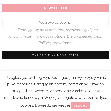
NEWSLETTER
Zapisując się do newslettera, wyrażasz zgodę na
otrzymywanie informacji od Mum's Life oraz akceptujesz
Politykę prywatności
Przeglądając ten blog wyrażasz zgodę na wykorzystywanie
Regulamin sklepu
|
Polityka prywatności (RODO)
plików cookies. Przeglądanie strony bez zmiany ustawień
|
Cookies
przeglądarki oznacza, że będą one zamieszczane w
urządzeniu końcowym. Więcej szczegółów w naszej Polityce
Copyright 2021 © Mum’s Life. We współpracy z
Cookies.
Dowiedz się więcej
Akceptuję
webski.design