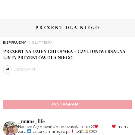
PREZENT DLA NIEGO
INSPIRUJEMY
8 LAT TEMU
PREZENT NA DZIEŃ CHŁOPAKA – CZYLI UNIWERSALNA
LISTA PREZENTÓW DLA NIEGO.
UDOSTĘPNIJ
INSTAGRAM
_mums_life
Nauczę Cię mówić #mamczasdlasiebie
®️
———
mama,
żona
autorka mumslife.pl
UGC
CEO