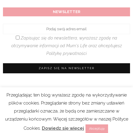
NEWSLETTER
Zapisując się do newslettera, wyrażasz zgodę na
otrzymywanie informacji od Mum's Life oraz akceptujesz
Politykę prywatności
Przeglądając ten blog wyrażasz zgodę na wykorzystywanie
Regulamin sklepu
|
Polityka prywatności (RODO)
plików cookies. Przeglądanie strony bez zmiany ustawień
|
Cookies
przeglądarki oznacza, że będą one zamieszczane w
urządzeniu końcowym. Więcej szczegółów w naszej Polityce
Copyright 2021 © Mum’s Life. We współpracy z
Cookies.
Dowiedz się więcej
Akceptuję