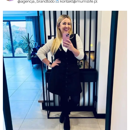
@agencja_brandtodo
kontakt@mumslife.pl