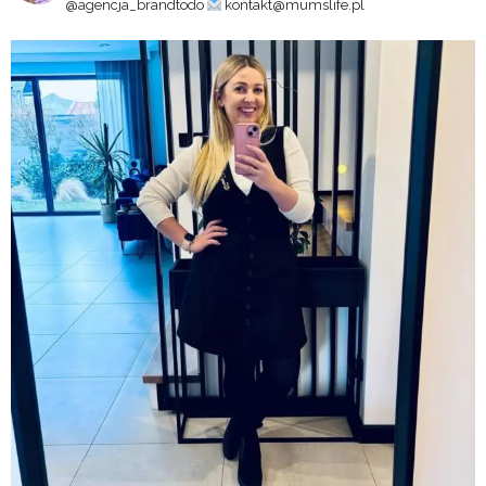
@agencja_brandtodo
kontakt@mumslife.pl