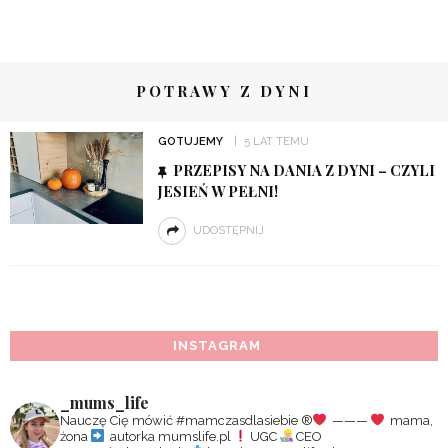
POTRAWY Z DYNI
GOTUJEMY
5 LAT TEMU
PRZEPISY NA DANIA Z DYNI – CZYLI
JESIEŃ W PEŁNI!
UDOSTĘPNIJ
INSTAGRAM
_mums_life
Nauczę Cię mówić #mamczasdlasiebie
®️
———
mama,
żona
autorka mumslife.pl
UGC
CEO