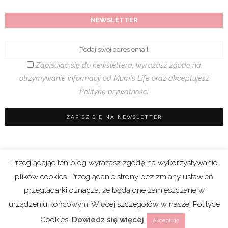
NEWSLETTER
Zapisując się do newslettera, wyrażasz zgodę na
otrzymywanie informacji od Mum's Life oraz akceptujesz
Politykę prywatności
Przeglądając ten blog wyrażasz zgodę na wykorzystywanie
Regulamin sklepu
|
Polityka prywatności (RODO)
plików cookies. Przeglądanie strony bez zmiany ustawień
|
Cookies
przeglądarki oznacza, że będą one zamieszczane w
urządzeniu końcowym. Więcej szczegółów w naszej Polityce
Copyright 2021 © Mum’s Life. We współpracy z
Cookies.
Dowiedz się więcej
Akceptuję