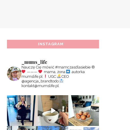
INSTAGRAM
_mums_life
Nauczę Cię mówić #mamczasdlasiebie
®️
———
mama, żona
autorka
mumslife.pl
UGC
CEO
@agencja_brandtodo
kontakt@mumslife.pl