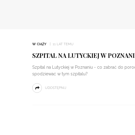
W CIĄŻY
11 LAT TEMU
SZPITAL NA LUTYCKIEJ W POZNA
Szpital na Lutyckiej w Poznaniu - co zabrać do poro
spodziewać w tym szpitalu?
UDOSTĘPNIJ