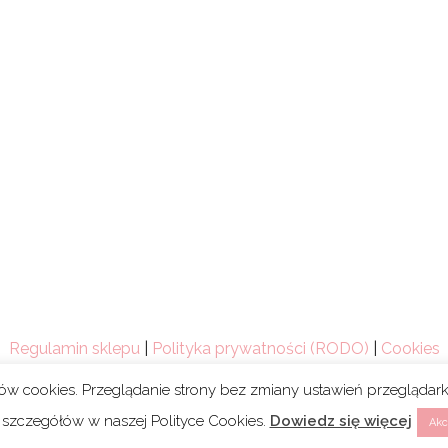
Regulamin sklepu
|
Polityka prywatności (RODO)
|
Cookies
ków cookies. Przeglądanie strony bez zmiany ustawień przegląda
 szczegółów w naszej Polityce Cookies.
Dowiedz się więcej
Akc
Copyright 2021 © Mum’s Life. We współpracy z
webski.desig