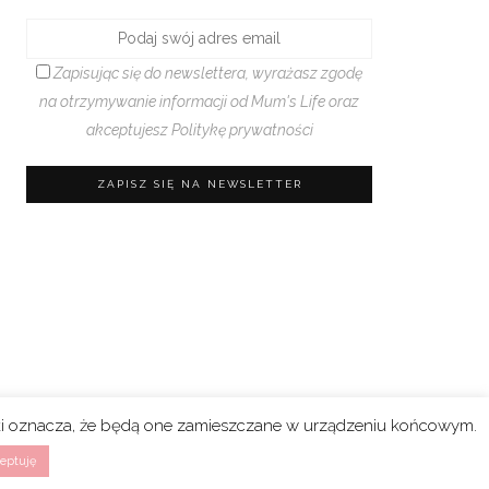
Zapisując się do newslettera, wyrażasz zgodę
na otrzymywanie informacji od Mum's Life oraz
akceptujesz
Politykę prywatności
rki oznacza, że będą one zamieszczane w urządzeniu końcowym.
eptuję
n