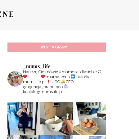
ZNE
INSTAGRAM
_mums_life
Nauczę Cię mówić #mamczasdlasiebie
®️
———
mama, żona
autorka
mumslife.pl
UGC
CEO
@agencja_brandtodo
kontakt@mumslife.pl