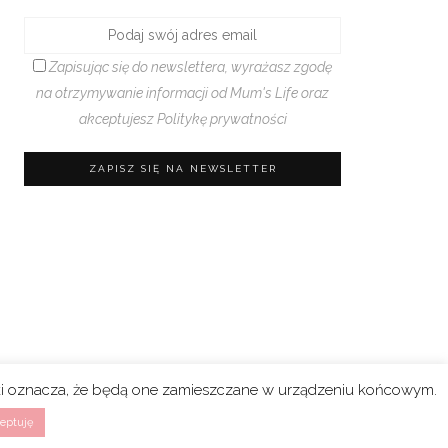
Zapisując się do newslettera, wyrażasz zgodę
na otrzymywanie informacji od Mum's Life oraz
akceptujesz
Politykę prywatności
rki oznacza, że będą one zamieszczane w urządzeniu końcowym.
eptuję
n