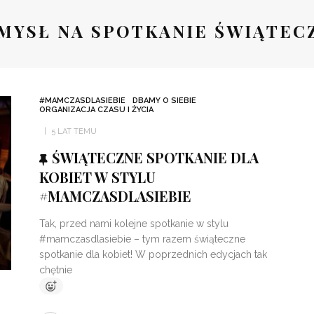
MYSŁ NA SPOTKANIE ŚWIĄTEC
#MAMCZASDLASIEBIE
DBAMY O SIEBIE
ORGANIZACJA CZASU I ŻYCIA
5 LAT TEMU
ŚWIĄTECZNE SPOTKANIE DLA
KOBIET W STYLU
#MAMCZASDLASIEBIE
Tak, przed nami kolejne spotkanie w stylu
#mamczasdlasiebie – tym razem świąteczne
spotkanie dla kobiet! W poprzednich edycjach tak
chętnie