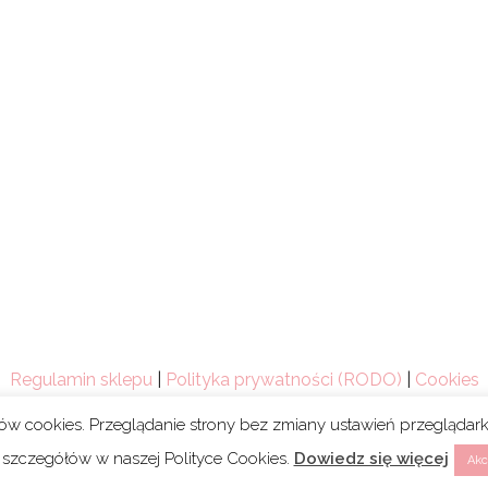
Regulamin sklepu
|
Polityka prywatności (RODO)
|
Cookies
ków cookies. Przeglądanie strony bez zmiany ustawień przegląda
 szczegółów w naszej Polityce Cookies.
Dowiedz się więcej
Akc
Copyright 2021 © Mum’s Life. We współpracy z
webski.desig