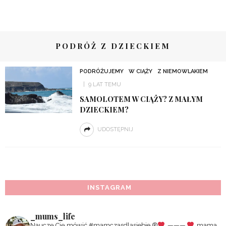
PODRÓŻ Z DZIECKIEM
PODRÓŻUJEMY
W CIĄŻY
Z NIEMOWLAKIEM
9 LAT TEMU
SAMOLOTEM W CIĄŻY? Z MAŁYM
DZIECKIEM?
UDOSTĘPNIJ
INSTAGRAM
_mums_life
Nauczę Cię mówić #mamczasdlasiebie
®️
———
mama,