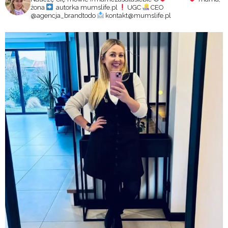
żona
autorka mumslife.pl
UGC
CEO
@agencja_brandtodo
kontakt@mumslife.pl