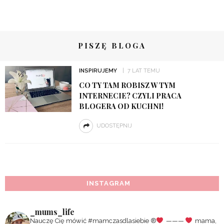
PISZĘ BLOGA
INSPIRUJEMY
7 LAT TEMU
CO TY TAM ROBISZ W TYM
INTERNECIE? CZYLI PRACA
BLOGERA OD KUCHNI!
UDOSTĘPNIJ
INSTAGRAM
_mums_life
Nauczę Cię mówić #mamczasdlasiebie
®️
———
mama,