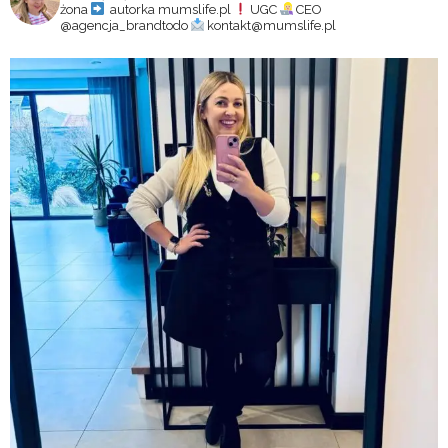
żona
autorka mumslife.pl
UGC
CEO
@agencja_brandtodo
kontakt@mumslife.pl