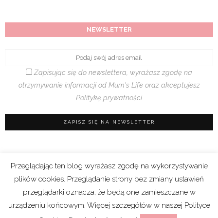
NEWSLETTER
Zapisując się do newslettera, wyrażasz zgodę na
otrzymywanie informacji od Mum's Life oraz akceptujesz
Politykę prywatności
Przeglądając ten blog wyrażasz zgodę na wykorzystywanie
Regulamin sklepu
|
Polityka prywatności (RODO)
plików cookies. Przeglądanie strony bez zmiany ustawień
|
Cookies
przeglądarki oznacza, że będą one zamieszczane w
urządzeniu końcowym. Więcej szczegółów w naszej Polityce
Copyright 2021 © Mum’s Life. We współpracy z