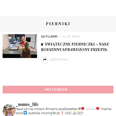
PIERNIKI
GOTUJEMY
6 LAT TEMU
ŚWIĄTECZNE PIERNICZKI – NASZ
RODZINNY SPRAWDZONY PRZEPIS.
UDOSTĘPNIJ
INSTAGRAM
_mums_life
Nauczę Cię mówić #mamczasdlasiebie
®️
———
mama,
żona
autorka mumslife.pl
UGC
CEO