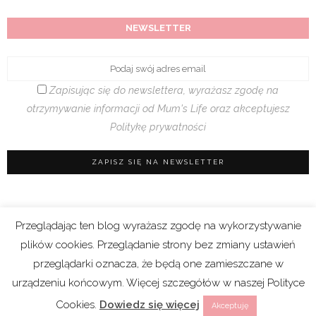
NEWSLETTER
Zapisując się do newslettera, wyrażasz zgodę na
otrzymywanie informacji od Mum's Life oraz akceptujesz
Politykę prywatności
Przeglądając ten blog wyrażasz zgodę na wykorzystywanie
Regulamin sklepu
|
Polityka prywatności (RODO)
plików cookies. Przeglądanie strony bez zmiany ustawień
|
Cookies
przeglądarki oznacza, że będą one zamieszczane w
urządzeniu końcowym. Więcej szczegółów w naszej Polityce
Copyright 2021 © Mum’s Life. We współpracy z
Cookies.
Dowiedz się więcej
Akceptuję