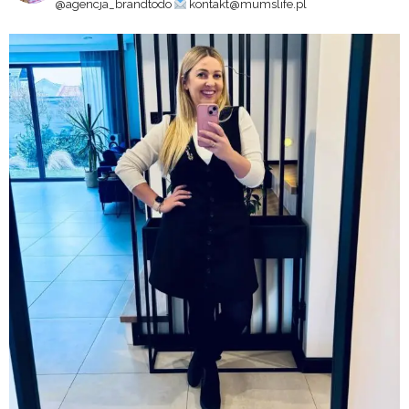
@agencja_brandtodo
kontakt@mumslife.pl