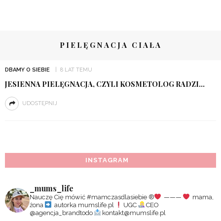
PIELĘGNACJA CIAŁA
DBAMY O SIEBIE
8 LAT TEMU
JESIENNA PIELĘGNACJA, CZYLI KOSMETOLOG RADZI…
UDOSTĘPNIJ
INSTAGRAM
_mums_life
Nauczę Cię mówić #mamczasdlasiebie
®️
———
mama,
żona
autorka mumslife.pl
UGC
CEO
@agencja_brandtodo
kontakt@mumslife.pl