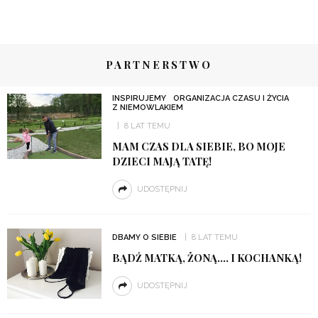
PARTNERSTWO
INSPIRUJEMY
ORGANIZACJA CZASU I ŻYCIA
Z NIEMOWLAKIEM
8 LAT TEMU
MAM CZAS DLA SIEBIE, BO MOJE
DZIECI MAJĄ TATĘ!
UDOSTĘPNIJ
DBAMY O SIEBIE
8 LAT TEMU
BĄDŹ MATKĄ, ŻONĄ…. I KOCHANKĄ!
UDOSTĘPNIJ