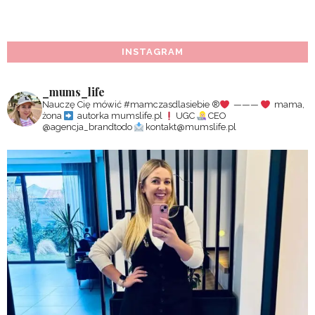
INSTAGRAM
_mums_life
Nauczę Cię mówić #mamczasdlasiebie
®️
———
mama,
żona
autorka mumslife.pl
UGC
CEO
@agencja_brandtodo
kontakt@mumslife.pl