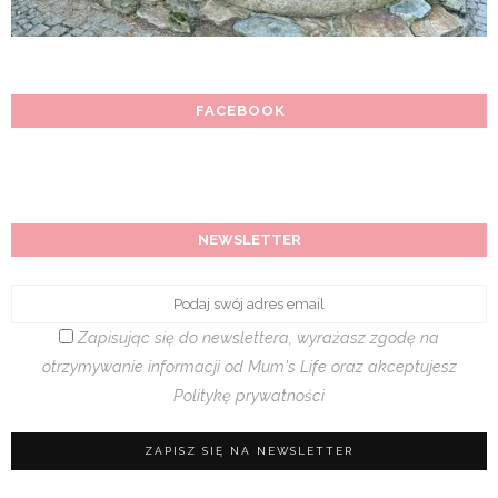
FACEBOOK
NEWSLETTER
Zapisując się do newslettera, wyrażasz zgodę na
otrzymywanie informacji od Mum's Life oraz akceptujesz
Politykę prywatności