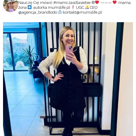
Nauczę Cię mówić #mamczasdlasiebie
®️
———
mama,
żona
autorka mumslife.pl
UGC
CEO
@agencja_brandtodo
kontakt@mumslife.pl