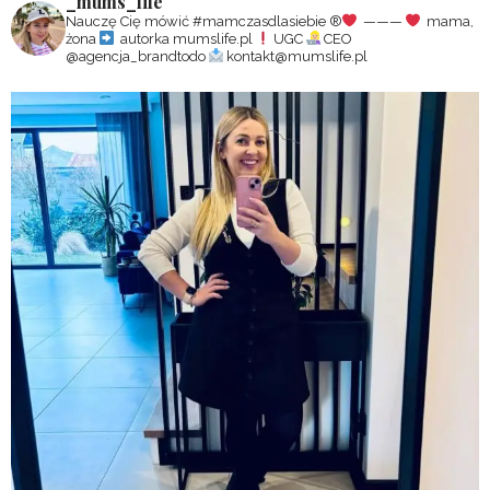
_mums_life
Nauczę Cię mówić #mamczasdlasiebie
®️
———
mama,
żona
autorka mumslife.pl
UGC
CEO
@agencja_brandtodo
kontakt@mumslife.pl