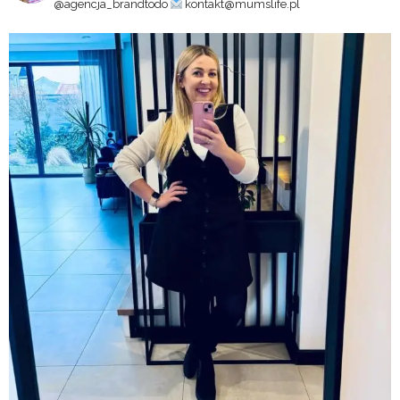
@agencja_brandtodo
kontakt@mumslife.pl