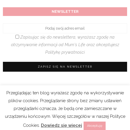
NEWSLETTER
Zapisując się do newslettera, wyrażasz zgodę na
otrzymywanie informacji od Mum's Life oraz akceptujesz
Politykę prywatności
Przeglądając ten blog wyrażasz zgodę na wykorzystywanie
Regulamin sklepu
|
Polityka prywatności (RODO)
plików cookies. Przeglądanie strony bez zmiany ustawień
|
Cookies
przeglądarki oznacza, że będą one zamieszczane w
urządzeniu końcowym. Więcej szczegółów w naszej Polityce
Copyright 2021 © Mum’s Life. We współpracy z
Cookies.
Dowiedz się więcej
Akceptuję