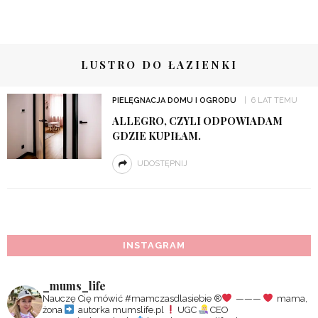
LUSTRO DO ŁAZIENKI
PIELĘGNACJA DOMU I OGRODU
6 LAT TEMU
ALLEGRO, CZYLI ODPOWIADAM
GDZIE KUPIŁAM.
UDOSTĘPNIJ
INSTAGRAM
_mums_life
Nauczę Cię mówić #mamczasdlasiebie
®️
———
mama,
żona
autorka mumslife.pl
UGC
CEO