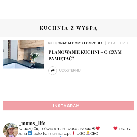
KUCHNIA Z WYSPĄ
PIELĘGNACJA DOMU I OGRODU
6 LAT TEMU
PLANOWANIE KUCHNI – O CZYM
PAMIĘTAĆ?
UDOSTĘPNIJ
INSTAGRAM
_mums_life
Nauczę Cię mówić #mamczasdlasiebie
®️
———
mama,
żona
autorka mumslife.pl
UGC
CEO