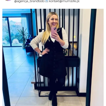
@agencja_brandtodo
kontakt@mumslife.pl