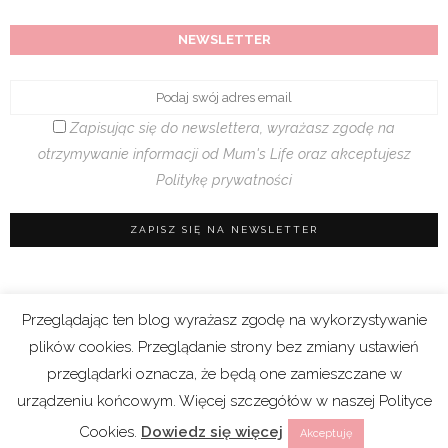
NEWSLETTER
Zapisując się do newslettera, wyrażasz zgodę na
otrzymywanie informacji od Mum's Life oraz akceptujesz
Politykę prywatności
Przeglądając ten blog wyrażasz zgodę na wykorzystywanie
Regulamin sklepu
|
Polityka prywatności (RODO)
plików cookies. Przeglądanie strony bez zmiany ustawień
|
Cookies
przeglądarki oznacza, że będą one zamieszczane w
urządzeniu końcowym. Więcej szczegółów w naszej Polityce
Copyright 2021 © Mum’s Life. We współpracy z
Cookies.
Dowiedz się więcej
Akceptuję