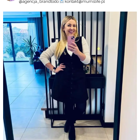
@agencja_brandtodo
kontakt@mumslife.pl