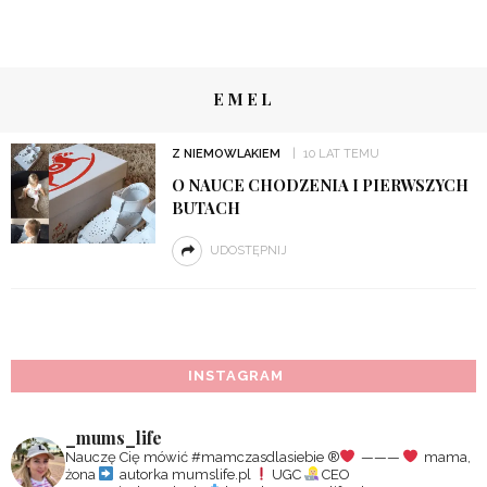
EMEL
Z NIEMOWLAKIEM
10 LAT TEMU
O NAUCE CHODZENIA I PIERWSZYCH
BUTACH
UDOSTĘPNIJ
INSTAGRAM
_mums_life
Nauczę Cię mówić #mamczasdlasiebie
®️
———
mama,
żona
autorka mumslife.pl
UGC
CEO