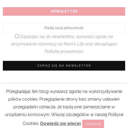
NEWSLETTER
Zapisując się do newslettera, wyrażasz zgodę na
otrzymywanie informacji od Mum's Life oraz akceptujesz
Politykę prywatności
Przeglądając ten blog wyrażasz zgodę na wykorzystywanie
Regulamin sklepu
|
Polityka prywatności (RODO)
plików cookies. Przeglądanie strony bez zmiany ustawień
|
Cookies
przeglądarki oznacza, że będą one zamieszczane w
urządzeniu końcowym. Więcej szczegółów w naszej Polityce
Copyright 2021 © Mum’s Life. We współpracy z
Cookies.
Dowiedz się więcej
Akceptuję